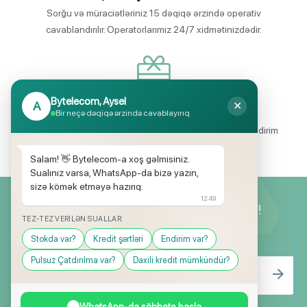
Sorğu və müraciətləriniz 15 dəqiqə ərzində operativ
cavablandırılır. Operatorlarımız 24/7 xidmətinizdədir.
Bytelecom, Aysel
A
✕
Endirimli məhsul seçimi
Bir neçə dəqiqə ərzində cavablayırıq
Mağazalarımızda mütəmadi olaraq, yüksək məbləğli endirim
və hədiyyə kampaniyaları keçirilir.
Salam! 👋 Bytelecom-a xoş gəlmisiniz.
Sualınız varsa, WhatsApp-da bizə yazın,
sizə kömək etməyə hazırıq.
12:49
Yeniliklərimizdən ilk siz xəbərdar olun!
TEZ-TEZ VERILƏN SUALLAR:
Stokda var?
Kredit şərtləri
Endirim var?
Pulsuz Çatdırılma var?
Daxili kredit mümkündür?
WhatsApp-da söhbətə başla