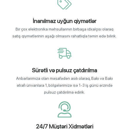
İnanılmaz uyğun qiymətlər
Bir çox elektronika məhsullarının birbaşa idxalçısı olaraq
satış qiymətlərinin aşağı olmasını rahatlıqla təmin edə bilirik.
Sürətli və pulsuz çatdırılma
Anbarlarımıza olan məsafədən asılı olaraq, Bakı və Bakı
ətrafı ünvanlara 1, bölgələrimizə isə 1-3 iş günü ərzində
pulsuz çatdırılma edirik.
24/7 Müştəri Xidmətləri