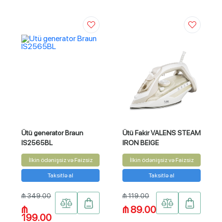
Ütü generator Braun
Ütü Fakir VALENS STEAM
IS2565BL
IRON BEIGE
İlkin ödənişsiz və Faizsiz
İlkin ödənişsiz və Faizsiz
Taksitlə al
Taksitlə al
₼ 349.00
₼ 119.00
₼
₼ 89.00
199.00