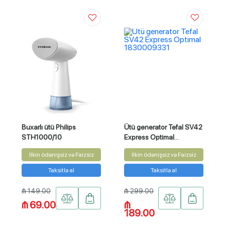
Buxarlı ütü Philips
Ütü generator Tefal SV42
STH1000/10
Express Optimal
1830009331
İlkin ödənişsiz və Faizsiz
İlkin ödənişsiz və Faizsiz
Taksitlə al
Taksitlə al
₼ 149.00
₼ 299.00
₼ 69.00
₼
189.00