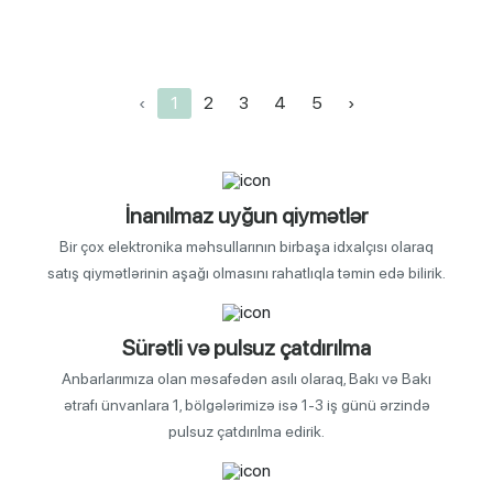
‹
1
2
3
4
5
›
İnanılmaz uyğun qiymətlər
Bir çox elektronika məhsullarının birbaşa idxalçısı olaraq
satış qiymətlərinin aşağı olmasını rahatlıqla təmin edə bilirik.
Sürətli və pulsuz çatdırılma
Anbarlarımıza olan məsafədən asılı olaraq, Bakı və Bakı
ətrafı ünvanlara 1, bölgələrimizə isə 1-3 iş günü ərzində
pulsuz çatdırılma edirik.