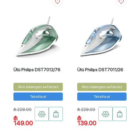
Ütü Philips DST7012/76
Ütü Philips DST7011/26
İlkin ödənişsiz və Faizsiz
İlkin ödənişsiz və Faizsiz
Taksitlə al
Taksitlə al
₼ 229.00
₼ 229.00
₼
₼
149.00
139.00