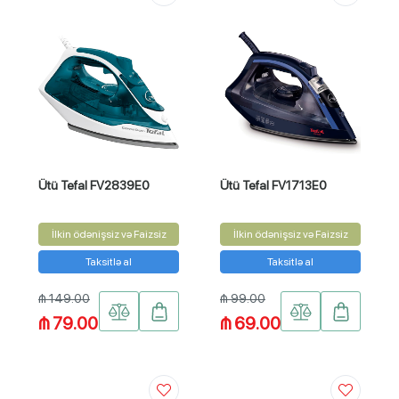
Ütü Tefal FV2839E0
Ütü Tefal FV1713E0
İlkin ödənişsiz və Faizsiz
İlkin ödənişsiz və Faizsiz
Taksitlə al
Taksitlə al
₼ 149.00
₼ 99.00
₼ 79.00
₼ 69.00