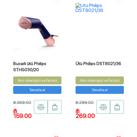
Buxarlı ütü Philips
Ütü Philips DST8021/36
STH5030/20
İlkin ödənişsiz və Faizsiz
İlkin ödənişsiz və Faizsiz
Taksitlə al
Taksitlə al
₼ 369.00
₼ 299.00
₼
₼
159.00
269.00