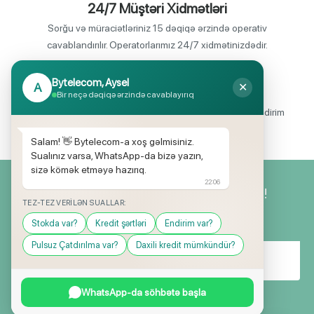
24/7 Müştəri Xidmətləri
Sorğu və müraciətləriniz 15 dəqiqə ərzində operativ
cavablandırılır. Operatorlarımız 24/7 xidmətinizdədir.
Bytelecom, Aysel
A
✕
Endirimli məhsul seçimi
Bir neçə dəqiqə ərzində cavablayırıq
Mağazalarımızda mütəmadi olaraq, yüksək məbləğli endirim
və hədiyyə kampaniyaları keçirilir.
Salam! 👋 Bytelecom-a xoş gəlmisiniz.
Sualınız varsa, WhatsApp-da bizə yazın,
sizə kömək etməyə hazırıq.
22:06
Yeniliklərimizdən ilk siz xəbərdar olun!
TEZ-TEZ VERILƏN SUALLAR:
Stokda var?
Kredit şərtləri
Endirim var?
Pulsuz Çatdırılma var?
Daxili kredit mümkündür?
WhatsApp-da söhbətə başla