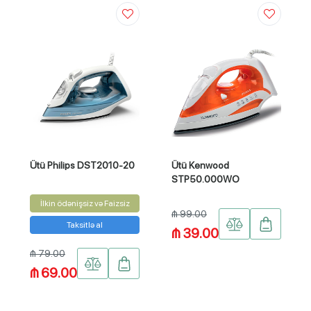
Ütü Philips DST2010-20
Ütü Kenwood
STP50.000WO
İlkin ödənişsiz və Faizsiz
₼ 99.00
Taksitlə al
₼ 39.00
₼ 79.00
₼ 69.00