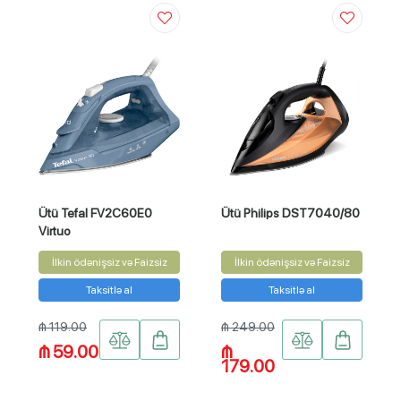
Ütü Tefal FV2C60E0
Ütü Philips DST7040/80
Virtuo
İlkin ödənişsiz və Faizsiz
İlkin ödənişsiz və Faizsiz
Taksitlə al
Taksitlə al
₼ 119.00
₼ 249.00
₼ 59.00
₼
179.00