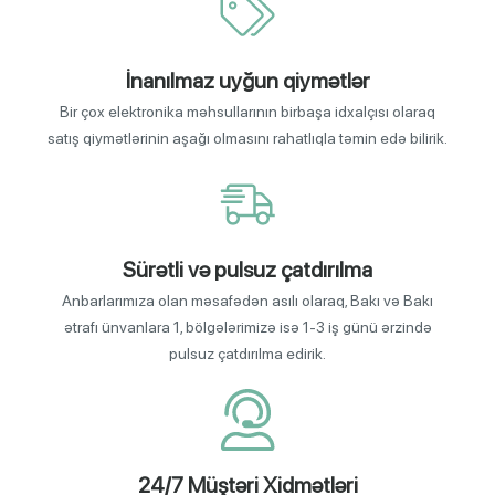
İnanılmaz uyğun qiymətlər
Bir çox elektronika məhsullarının birbaşa idxalçısı olaraq
satış qiymətlərinin aşağı olmasını rahatlıqla təmin edə bilirik.
Sürətli və pulsuz çatdırılma
Anbarlarımıza olan məsafədən asılı olaraq, Bakı və Bakı
ətrafı ünvanlara 1, bölgələrimizə isə 1-3 iş günü ərzində
pulsuz çatdırılma edirik.
24/7 Müştəri Xidmətləri