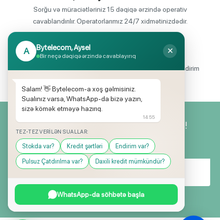
Sorğu və müraciətləriniz 15 dəqiqə ərzində operativ
cavablandırılır. Operatorlarımız 24/7 xidmətinizdədir.
Bytelecom, Aysel
A
✕
Endirimli məhsul seçimi
Bir neçə dəqiqə ərzində cavablayırıq
Mağazalarımızda mütəmadi olaraq, yüksək məbləğli endirim
və hədiyyə kampaniyaları keçirilir.
Salam! 👋 Bytelecom-a xoş gəlmisiniz.
Sualınız varsa, WhatsApp-da bizə yazın,
sizə kömək etməyə hazırıq.
14:55
Yeniliklərimizdən ilk siz xəbərdar olun!
TEZ-TEZ VERILƏN SUALLAR:
Stokda var?
Kredit şərtləri
Endirim var?
Pulsuz Çatdırılma var?
Daxili kredit mümkündür?
WhatsApp-da söhbətə başla