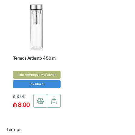
Termos Ardesto 450 ml
İlkin ödənişsiz və Faizsiz
Taksitlə al
₼ 9.00
₼ 8.00
Termos