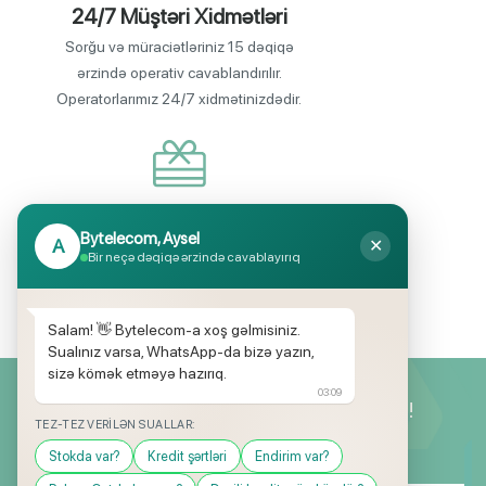
24/7 Müştəri Xidmətləri
Sorğu və müraciətləriniz 15 dəqiqə
ərzində operativ cavablandırılır.
Operatorlarımız 24/7 xidmətinizdədir.
Endirimli məhsul seçimi
Bytelecom, Aysel
A
✕
Mağazalarımızda mütəmadi olaraq,
Bir neçə dəqiqə ərzində cavablayırıq
yüksək məbləğli endirim və hədiyyə
kampaniyaları keçirilir.
Salam! 👋 Bytelecom-a xoş gəlmisiniz.
Sualınız varsa, WhatsApp-da bizə yazın,
sizə kömək etməyə hazırıq.
03:09
Yeniliklərimizdən ilk siz xəbərdar olun!
TEZ-TEZ VERILƏN SUALLAR:
Stokda var?
Kredit şərtləri
Endirim var?