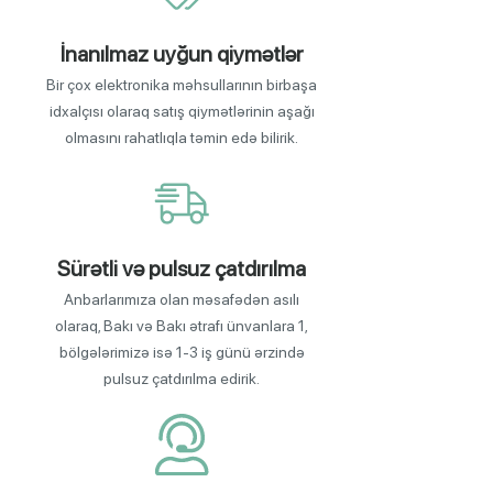
İnanılmaz uyğun qiymətlər
Bir çox elektronika məhsullarının birbaşa
idxalçısı olaraq satış qiymətlərinin aşağı
olmasını rahatlıqla təmin edə bilirik.
Sürətli və pulsuz çatdırılma
Anbarlarımıza olan məsafədən asılı
olaraq, Bakı və Bakı ətrafı ünvanlara 1,
bölgələrimizə isə 1-3 iş günü ərzində
pulsuz çatdırılma edirik.