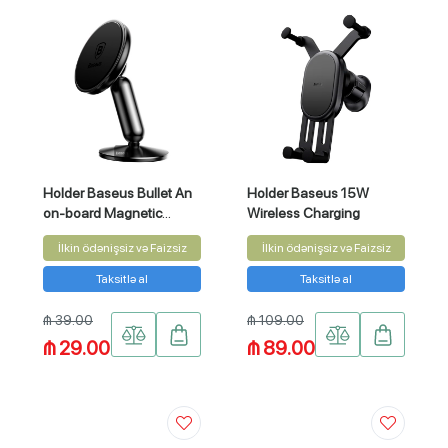
Holder Baseus Bullet An
Holder Baseus 15W
on-board Magnetic
Wireless Charging
Bracket
İlkin ödənişsiz və Faizsiz
İlkin ödənişsiz və Faizsiz
Taksitlə al
Taksitlə al
₼ 39.00
₼ 109.00
₼ 29.00
₼ 89.00