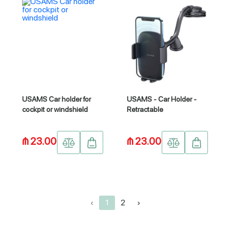
USAMS Car holder for
USAMS - Car Holder -
cockpit or windshield
Retractable
₼ 23.00
₼ 23.00
‹
1
2
›