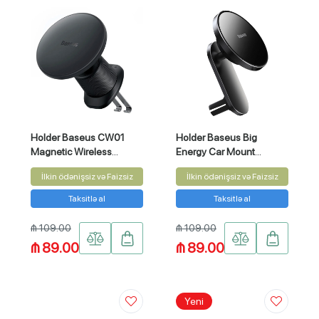
Holder Baseus CW01
Holder Baseus Big
Magnetic Wireless
Energy Car Mount
Charging Car Mount 15W
Wireless Charger
İlkin ödənişsiz və Faizsiz
İlkin ödənişsiz və Faizsiz
Taksitlə al
Taksitlə al
₼ 109.00
₼ 109.00
₼ 89.00
₼ 89.00
Yeni