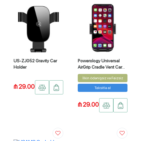
US-ZJ052 Gravity Car
Powerology Universal
Holder
AirGrip Cradle Vent Car
Mount 3.5"
İlkin ödənişsiz və Faizsiz
₼ 29.00
Taksitlə al
₼ 29.00