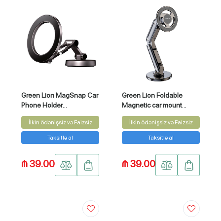
Green Lion MagSnap Car
Green Lion Foldable
Phone Holder
Magnetic car mount
(GNMGSPCHLDGY)
(GNFLMAGCMTBK)
İlkin ödənişsiz və Faizsiz
İlkin ödənişsiz və Faizsiz
Taksitlə al
Taksitlə al
₼ 39.00
₼ 39.00