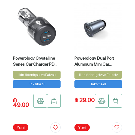
Powerology Crystalline
Powerology Dual Port
Series Car Charger PD
Aluminum Mini Car
35W
Charger 4.8A 24W
İlkin ödənişsiz və Faizsiz
İlkin ödənişsiz və Faizsiz
Taksitlə al
Taksitlə al
₼
₼ 29.00
49.00
Yeni
Yeni