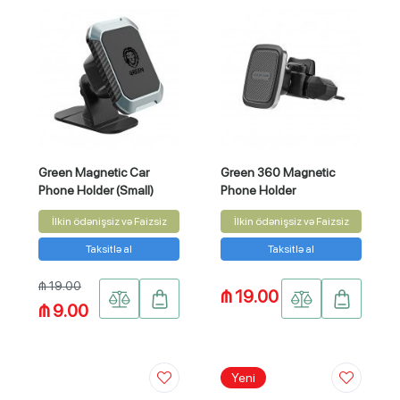
Green Magnetic Car
Green 360 Magnetic
Phone Holder (Small)
Phone Holder
İlkin ödənişsiz və Faizsiz
İlkin ödənişsiz və Faizsiz
Taksitlə al
Taksitlə al
₼ 19.00
₼ 19.00
₼ 9.00
Yeni