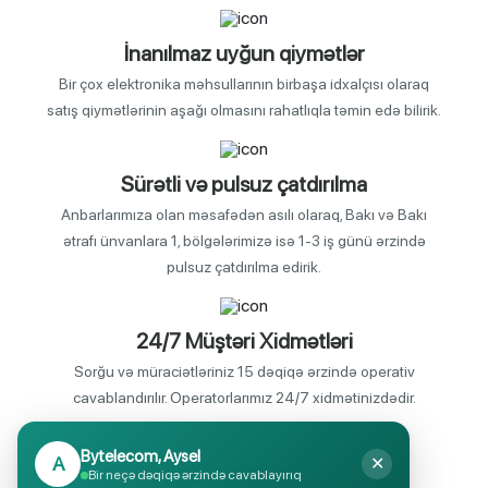
İnanılmaz uyğun qiymətlər
Bir çox elektronika məhsullarının birbaşa idxalçısı olaraq
satış qiymətlərinin aşağı olmasını rahatlıqla təmin edə bilirik.
Sürətli və pulsuz çatdırılma
Anbarlarımıza olan məsafədən asılı olaraq, Bakı və Bakı
ətrafı ünvanlara 1, bölgələrimizə isə 1-3 iş günü ərzində
pulsuz çatdırılma edirik.
24/7 Müştəri Xidmətləri
Sorğu və müraciətləriniz 15 dəqiqə ərzində operativ
cavablandırılır. Operatorlarımız 24/7 xidmətinizdədir.
Bytelecom, Aysel
A
✕
Endirimli məhsul seçimi
Bir neçə dəqiqə ərzində cavablayırıq