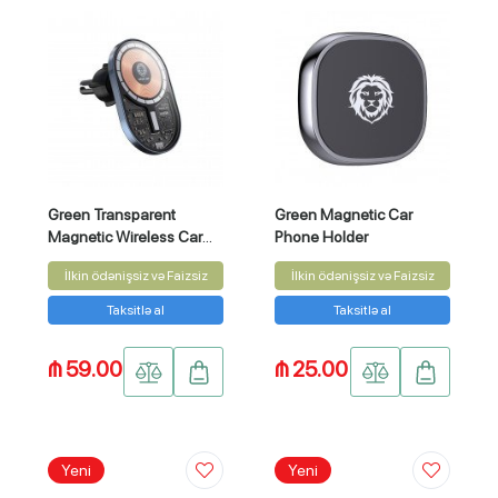
Green Transparent
Green Magnetic Car
Magnetic Wireless Car
Phone Holder
Charger 15W
İlkin ödənişsiz və Faizsiz
İlkin ödənişsiz və Faizsiz
Taksitlə al
Taksitlə al
₼ 59.00
₼ 25.00
Yeni
Yeni