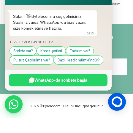
Mağazalarımızda mütəmadi olaraq, yüksək məbləğli endirim
və hədiyyə kampaniyaları keçirilir.
Salam! 👋 Bytelecom-a xoş gəlmisiniz.
Sualınız varsa, WhatsApp-da bizə yazın,
sizə kömək etməyə hazırıq.
03:15
Yeniliklərimizdən ilk siz xəbərdar olun!
TEZ-TEZ VERILƏN SUALLAR:
Stokda var?
Kredit şərtləri
Endirim var?
Pulsuz Çatdırılma var?
Daxili kredit mümkündür?
WhatsApp-da söhbətə başla
2026 © ByTelecom - Bütün Hüquqlar qorunur