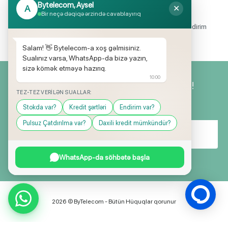
Bytelecom, Aysel
A
✕
Endirimli məhsul seçimi
Bir neçə dəqiqə ərzində cavablayırıq
Mağazalarımızda mütəmadi olaraq, yüksək məbləğli endirim
və hədiyyə kampaniyaları keçirilir.
Salam! 👋 Bytelecom-a xoş gəlmisiniz.
Sualınız varsa, WhatsApp-da bizə yazın,
sizə kömək etməyə hazırıq.
10:00
Yeniliklərimizdən ilk siz xəbərdar olun!
TEZ-TEZ VERILƏN SUALLAR:
Stokda var?
Kredit şərtləri
Endirim var?
Pulsuz Çatdırılma var?
Daxili kredit mümkündür?
WhatsApp-da söhbətə başla
2026 © ByTelecom - Bütün Hüquqlar qorunur