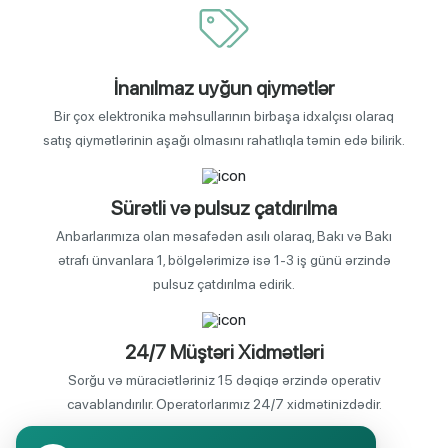
İnanılmaz uyğun qiymətlər
Bir çox elektronika məhsullarının birbaşa idxalçısı olaraq
satış qiymətlərinin aşağı olmasını rahatlıqla təmin edə bilirik.
Sürətli və pulsuz çatdırılma
Anbarlarımıza olan məsafədən asılı olaraq, Bakı və Bakı
ətrafı ünvanlara 1, bölgələrimizə isə 1-3 iş günü ərzində
pulsuz çatdırılma edirik.
24/7 Müştəri Xidmətləri
Sorğu və müraciətləriniz 15 dəqiqə ərzində operativ
cavablandırılır. Operatorlarımız 24/7 xidmətinizdədir.