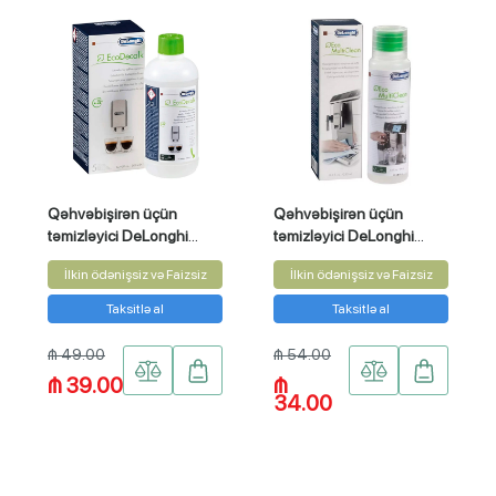
Qəhvəbişirən üçün
Qəhvəbişirən üçün
təmizləyici DeLonghi
təmizləyici DeLonghi
DLSC500
DLSC550
İlkin ödənişsiz və Faizsiz
İlkin ödənişsiz və Faizsiz
Taksitlə al
Taksitlə al
₼ 49.00
₼ 54.00
₼ 39.00
₼
34.00