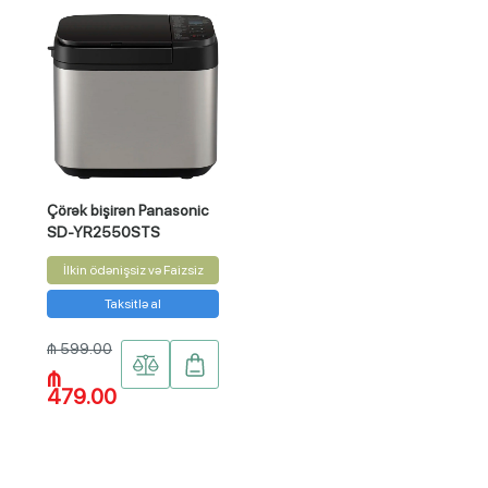
Çörək bişirən Panasonic
SD-YR2550STS
İlkin ödənişsiz və Faizsiz
Taksitlə al
₼ 599.00
₼
479.00