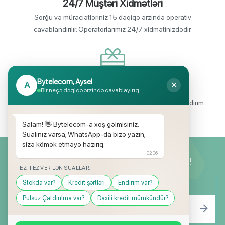
24/7 Müştəri Xidmətləri
Sorğu və müraciətləriniz 15 dəqiqə ərzində operativ
cavablandırılır. Operatorlarımız 24/7 xidmətinizdədir.
Bytelecom, Aysel
A
✕
Endirimli məhsul seçimi
Bir neçə dəqiqə ərzində cavablayırıq
Mağazalarımızda mütəmadi olaraq, yüksək məbləğli endirim
və hədiyyə kampaniyaları keçirilir.
Salam! 👋 Bytelecom-a xoş gəlmisiniz.
Sualınız varsa, WhatsApp-da bizə yazın,
sizə kömək etməyə hazırıq.
02:06
Yeniliklərimizdən ilk siz xəbərdar olun!
TEZ-TEZ VERILƏN SUALLAR:
Stokda var?
Kredit şərtləri
Endirim var?
Pulsuz Çatdırılma var?
Daxili kredit mümkündür?