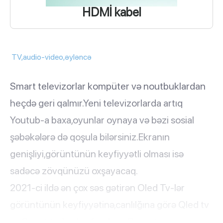
HDMİ kabel
TV,audio-video,əyləncə
Smart televizorlar kompüter və noutbuklardan  
heçdə geri qalmır.Yeni televizorlarda artıq 
Youtub-a baxa,oyunlar oynaya və bəzi sosial 
şəbəkələrə də qoşula bilərsiniz.Ekranın 
genişliyi,görüntünün keyfiyyətli olması isə 
sadəcə zövqünüzü oxşayacaq.
2021-ci ildə ən çox səs gətirən Oled Tv-lər 
görüntünün keyfiyyətinə,canlılğına görə Qled tv 
və Smart tv-lərdən fərqlənir.Görüntü 