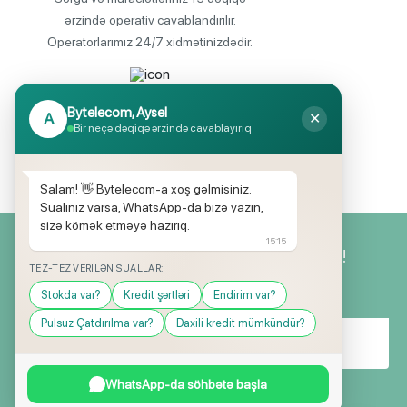
etmədən,faizsiz,iş yerindən arayış olmadan tv 
ərzində operativ cavablandırılır.
ala bilərsiniz.
Operatorlarımız 24/7 xidmətinizdədir.
Endirimli məhsul seçimi
Bytelecom, Aysel
A
✕
Mağazalarımızda mütəmadi olaraq,
Bir neçə dəqiqə ərzində cavablayırıq
yüksək məbləğli endirim və hədiyyə
kampaniyaları keçirilir.
Salam! 👋 Bytelecom-a xoş gəlmisiniz.
Sualınız varsa, WhatsApp-da bizə yazın,
sizə kömək etməyə hazırıq.
15:15
Yeniliklərimizdən ilk siz xəbərdar olun!
TEZ-TEZ VERILƏN SUALLAR:
Stokda var?
Kredit şərtləri
Endirim var?
Pulsuz Çatdırılma var?
Daxili kredit mümkündür?
WhatsApp-da söhbətə başla