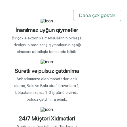
keyfiyyətinə 
Daha çox göstər
görə:HD,FullHD,UltraHD(4K),UltraHD(8K) tv-lər 
var.
İnanılmaz uyğun qiymətlər
Hər zamanın öz populyar texnologiyası olur 
Bir çox elektronika məhsullarının birbaşa
idxalçısı olaraq satış qiymətlərinin aşağı
noutbuklar və kompüterlər televizorları geridə 
olmasını rahatlıqla təmin edə bilirik.
qoymuşdu.Lakin,Smart tv-lərin wifi-a 
qoşulması,ekranın genişliyi və keyfiyyətinin 
Sürətli və pulsuz çatdırılma
artırılması ilə yenidən televizorlar sıradaki öz 
Anbarlarımıza olan məsafədən asılı
yerlərini saxladılar.Televizor üçün wifi özəlliyinin 
olaraq, Bakı və Bakı ətrafı ünvanlara 1,
bölgələrimizə isə 1-3 iş günü ərzində
gəlməsi ən başlıca səbəbdir.
pulsuz çatdırılma edirik.
Televizor kreditle almaq istəyirsinizsə ən sərfəli 
24/7 Müştəri Xidmətləri
şərtləri Bytelecom sizə təklif edir! İlkin ödəniş 
Sorğu və müraciətləriniz 15 dəqiqə