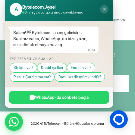
Bytelecom, Aysel
A
✕
Endirimli məhsul seçimi
Bir neçə dəqiqə ərzində cavablayırıq
Mağazalarımızda mütəmadi olaraq, yüksək məbləğli endirim və
hədiyyə kampaniyaları keçirilir.
Salam! 👋 Bytelecom-a xoş gəlmisiniz.
Sualınız varsa, WhatsApp-da bizə yazın,
sizə kömək etməyə hazırıq.
16:54
Yeniliklərimizdən ilk siz xəbərdar olun!
TEZ-TEZ VERILƏN SUALLAR:
Stokda var?
Kredit şərtləri
Endirim var?
Pulsuz Çatdırılma var?
Daxili kredit mümkündür?
WhatsApp-da söhbətə başla
2026 © ByTelecom - Bütün Hüquqlar qorunur