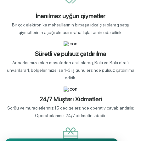
İnanılmaz uyğun qiymətlər
Bir çox elektronika məhsullarının birbaşa idxalçısı olaraq satış
qiymətlərinin aşağı olmasını rahatlıqla təmin edə bilirik.
Sürətli və pulsuz çatdırılma
Anbarlarımıza olan məsafədən asılı olaraq, Bakı və Bakı ətrafı
ünvanlara 1, bölgələrimizə isə 1-3 iş günü ərzində pulsuz çatdırılma
edirik.
24/7 Müştəri Xidmətləri
Sorğu və müraciətləriniz 15 dəqiqə ərzində operativ cavablandırılır.
Operatorlarımız 24/7 xidmətinizdədir.