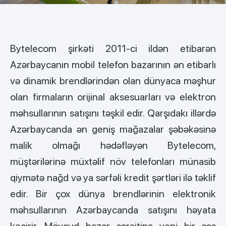
Bytelecom şirkəti 2011-ci ildən etibarən
Azərbaycanın mobil telefon bazarının ən etibarlı
və dinamik brendlərindən olan dünyaca məşhur
olan firmaların orijinal aksesuarları və elektron
məhsullarının satışını təşkil edir. Qarşıdakı illərdə
Azərbaycanda ən geniş mağazalar şəbəkəsinə
malik olmağı hədəfləyən Bytelecom,
müştərilərinə müxtəlif növ telefonları münasib
qiymətə nağd və ya sərfəli kredit şərtləri ilə təklif
edir. Bir çox dünya brendlərinin elektronik
məhsullarının Azərbaycanda satışını həyata