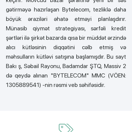
keçirir. Mövcud bazar şəraitinə yeni bir səs
gətirməyə hazırlaşan Bytelecom, tezliklə daha
böyük əraziləri əhatə etməyi planlaşdırır.
Münasib qiymət strategiyası, sərfəli kredit
şərtləri ilə şirkət bazarda qısa bir müddət ərzində
alıcı kütləsinin diqqətini cəlb etmiş və
məhsulların kütləvi satışına başlamışdır. Bu sayt
Bakı ş, Səbail Rayonu, Badamdar ŞTQ, Massiv 2
də qeydə alınan "BYTELECOM" MMC (VÖEN:
1305889541) -nin rəsmi veb səhifəsidir.