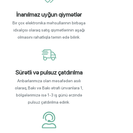
İnanılmaz uyğun qiymətlər
Bir çox elektronika məhsullarının birbaşa
idxalçısı olaraq satış qiymətlərinin aşağı
olmasını rahatlıqla təmin edə bilirik.
Sürətli və pulsuz çatdırılma
Anbarlarımıza olan məsafədən asılı
olaraq, Bakı və Bakı ətrafı ünvanlara 1,
bölgələrimizə isə 1-3 iş günü ərzində
pulsuz çatdırılma edirik.