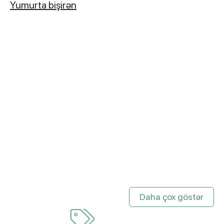
Yumurta bişirən
Daha çox göstər