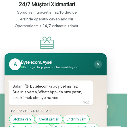
24/7 Müştəri Xidmətləri
Sorğu və müraciətləriniz 15 dəqiqə
ərzində operativ cavablandırılır.
Operatorlarımız 24/7 xidmətinizdədir.
Endirimli məhsul seçimi
Bytelecom, Aysel
A
✕
Mağazalarımızda mütəmadi olaraq,
Bir neçə dəqiqə ərzində cavablayırıq
yüksək məbləğli endirim və hədiyyə
kampaniyaları keçirilir.
Salam! 👋 Bytelecom-a xoş gəlmisiniz.
Sualınız varsa, WhatsApp-da bizə yazın,
sizə kömək etməyə hazırıq.
10:25
Yeniliklərimizdən ilk siz xəbərdar olun!
TEZ-TEZ VERILƏN SUALLAR:
Stokda var?
Kredit şərtləri
Endirim var?