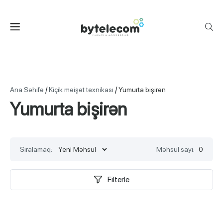
/
/
Ana Səhifə
Kiçik məişət texnikası
Yumurta bişirən
Yumurta bişirən
Sıralamaq:
Məhsul sayı:
0
Filterle