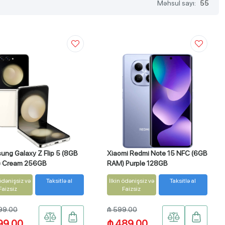
Məhsul sayı:
55
ung Galaxy Z Flip 5 (8GB
Xiaomi Redmi Note 15 NFC (6GB
 Cream 256GB
RAM) Purple 128GB
 ödənişsiz və
Taksitlə al
İlkin ödənişsiz və
Taksitlə al
Faizsiz
Faizsiz
299.00
₼ 599.00
99.00
₼ 489.00