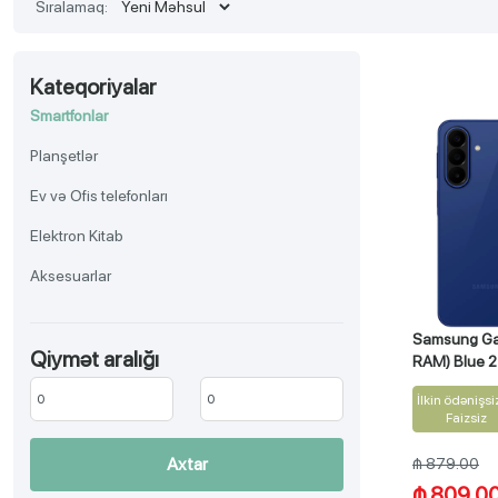
Sıralamaq:
Kateqoriyalar
Smartfonlar
Planşetlər
Ev və Ofis telefonları
Elektron Kitab
Aksesuarlar
Samsung Ga
Qiymət aralığı
RAM) Blue 
İlkin ödənişsi
Faizsiz
Axtar
₼ 879.00
₼ 809.0