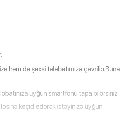
.
zə həm də şəxsi tələbatımıza çevrilib.Buna 
əbatınıza uyğun smartfonu tapa bilərsiniz.
fəsinə keçid edərək istəyinizə uyğun