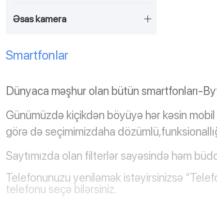
Əsas kamera
Smartfonlar
Dünyaca məşhur olan bütün smartfonları-Byt
Günümüzdə kiçikdən böyüyə hər kəsin mobil te
görə də seçimimizdaha dözümlü,funksionallığı
Saytımızda olan filterlər sayəsində həm büdc
Telefonunuzu yeniləmək istəyirsinizsə “Tele
telefonu seçə bilərsiniz.