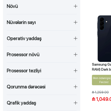
Növü
Nüvələrin sayı
Operativ yaddaş
Prosessor növü
Samsung Ga
RAM) Dark 
Prosessor tezliyi
İlkin ödənişsi
Faizsiz
Qorunma dərəcəsi
₼ 1,259.00
₼ 1,049.
Qrafik yaddaş