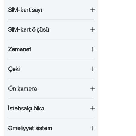
SIM-kart sayı
SIM-kart ölçüsü
Zәmanәt
Çəki
Ön kamera
İstehsalçı ölkə
Əməliyyat sistemi