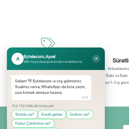
Bytelecom, Aysel
A
✕
İnanılmaz uyğun qiymətlər
Sürətli
Bir neçə dəqiqə ərzində cavablayırıq
Bir çox elektronika məhsullarının birbaşa
Anbarlarımı
idxalçısı olaraq satış qiymətlərinin aşağı
Bakı və Bakı 
Salam! 👋 Bytelecom-a xoş gəlmisiniz.
olmasını rahatlıqla təmin edə bilirik.
isə 1-3 iş gün
Sualınız varsa, WhatsApp-da bizə yazın,
sizə kömək etməyə hazırıq.
10:32
TEZ-TEZ VERILƏN SUALLAR:
Stokda var?
Kredit şərtləri
Endirim var?
Pulsuz Çatdırılma var?