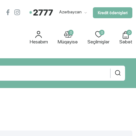
Azərbaycan
Kredit ödənişləri
0
0
0
Hesabım
Müqayisə
Seçilmişlər
Səbət