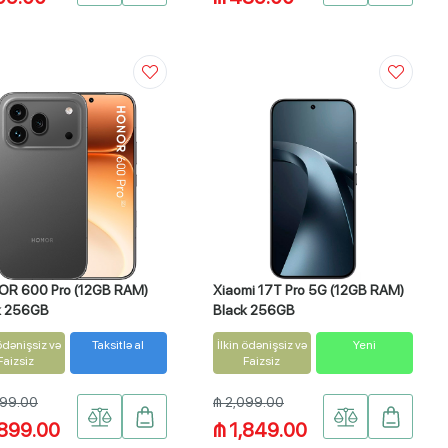
R 600 Pro (12GB RAM)
Xiaomi 17T Pro 5G (12GB RAM)
k 256GB
Black 256GB
 ödənişsiz və
Taksitlə al
İlkin ödənişsiz və
Yeni
Faizsiz
Faizsiz
099.00
₼ 2,099.00
,899.00
₼ 1,849.00