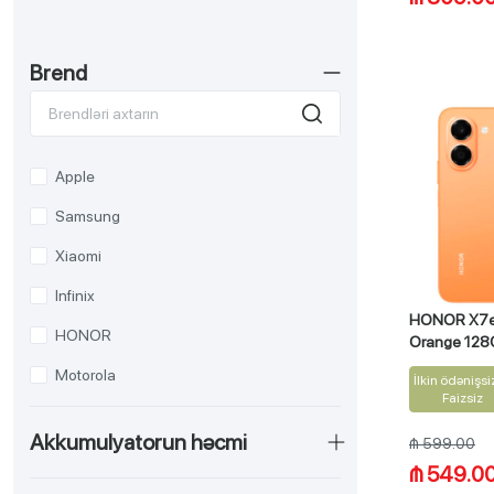
Brend
Apple
Samsung
Xiaomi
Infinix
HONOR X7e
HONOR
Orange 128
Motorola
İlkin ödənişsi
Faizsiz
Akkumulyatorun həcmi
₼ 599.00
₼ 549.0