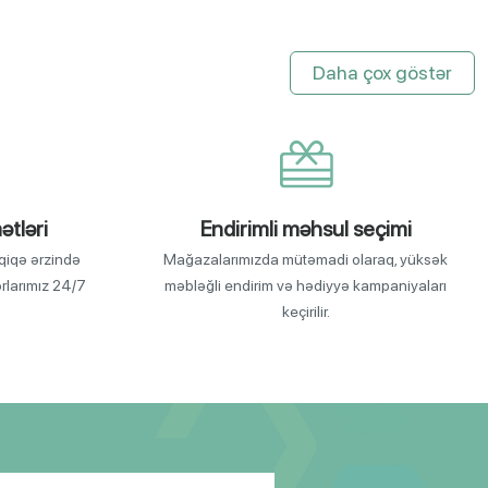
Daha çox göstər
ətləri
Endirimli məhsul seçimi
qiqə ərzində
Mağazalarımızda mütəmadi olaraq, yüksək
orlarımız 24/7
məbləğli endirim və hədiyyə kampaniyaları
keçirilir.