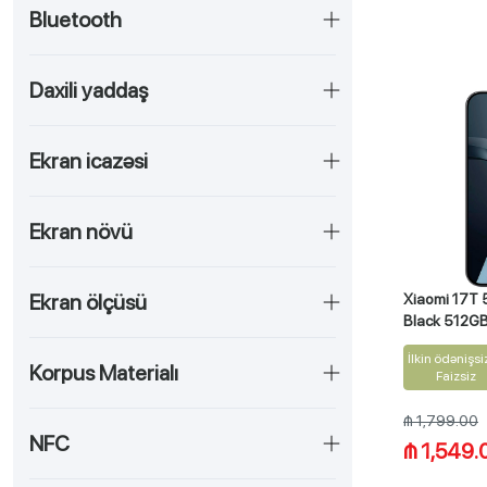
Bluetooth
Daxili yaddaş
Ekran icazəsi
Ekran növü
Ekran ölçüsü
Xiaomi 17T 
Black 512G
İlkin ödənişsi
Korpus Materialı
Faizsiz
₼ 1,799.00
NFC
₼ 1,549.