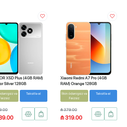
R X5D Plus (4GB RAM)
Xiaomi Redmi A7 Pro (4GB
or Silver 128GB
RAM) Orange 128GB
 ödənişsiz və
Taksitlə al
İlkin ödənişsiz və
Taksitlə al
Faizsiz
Faizsiz
9.00
₼ 379.00
89.00
₼ 319.00