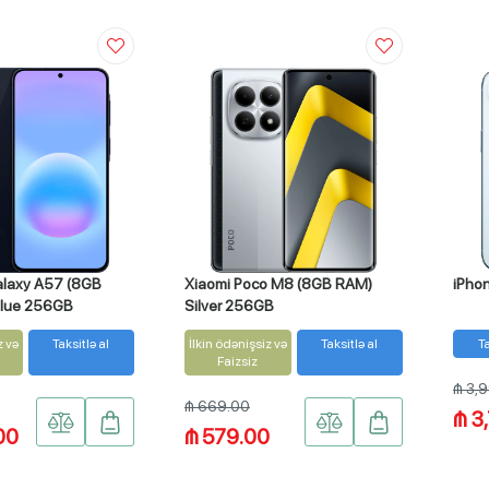
laxy A57 (8GB
Xiaomi Poco M8 (8GB RAM)
iPhon
blue 256GB
Silver 256GB
z və
Taksitlə al
İlkin ödənişsiz və
Taksitlə al
Ta
Faizsiz
₼ 3,
₼ 669.00
₼ 3
00
₼ 579.00