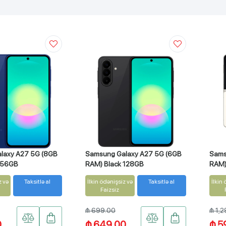
laxy A27 5G (8GB
Samsung Galaxy A27 5G (6GB
Sams
256GB
RAM) Black 128GB
RAM)
z və
Taksitlə al
İlkin ödənişsiz və
Taksitlə al
İlkin
Faizsiz
₼ 699.00
₼ 1,
0
₼ 649.00
₼ 5