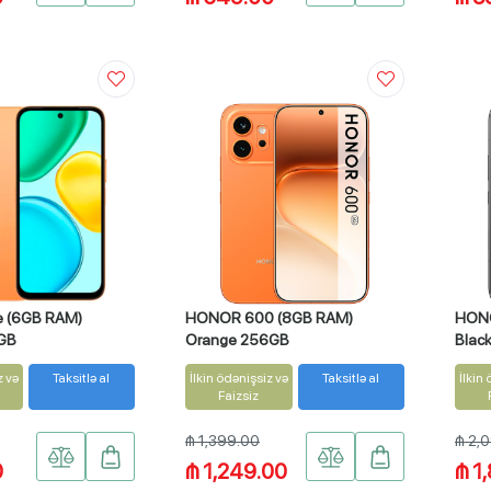
 (6GB RAM)
HONOR 600 (8GB RAM)
HONO
GB
Orange 256GB
Blac
z və
Taksitlə al
İlkin ödənişsiz və
Taksitlə al
İlkin
Faizsiz
₼ 1,399.00
₼ 2,
0
₼ 1,249.00
₼ 1