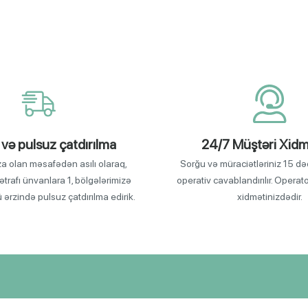
 və pulsuz çatdırılma
24/7 Müştəri Xidm
za olan məsafədən asılı olaraq,
Sorğu və müraciətləriniz 15 də
ətrafı ünvanlara 1, bölgələrimizə
operativ cavablandırılır. Operat
ü ərzində pulsuz çatdırılma edirik.
xidmətinizdədir.