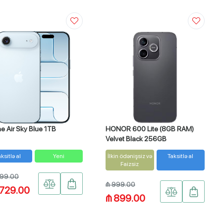
e Air Sky Blue 1TB
HONOR 600 Lite (8GB RAM)
Velvet Black 256GB
ksitlə al
Yeni
İlkin ödənişsiz və
Taksitlə al
Faizsiz
999.00
₼ 999.00
,729.00
₼ 899.00