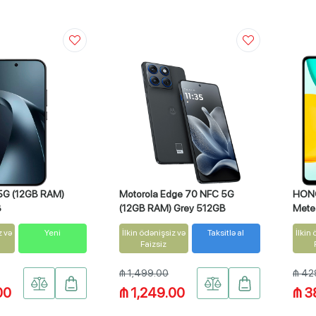
5G (12GB RAM)
Motorola Edge 70 NFC 5G
HONO
B
(12GB RAM) Grey 512GB
Mete
z və
Yeni
İlkin ödənişsiz və
Taksitlə al
İlkin
Faizsiz
₼ 1,499.00
₼ 42
00
₼ 1,249.00
₼ 3