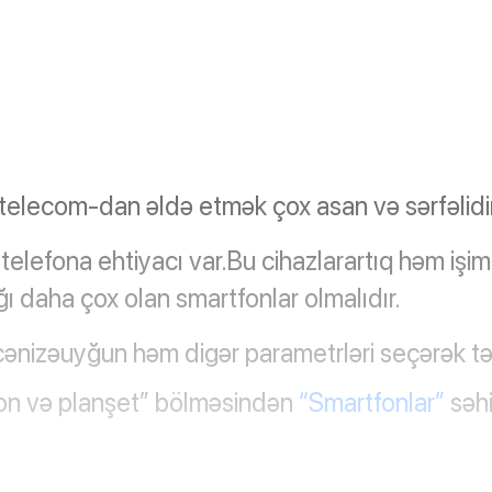
elecom-dan əldə etmək çox asan və sərfəlidir
lefona ehtiyacı var.Bu cihazlarartıq həm işimi
 daha çox olan smartfonlar olmalıdır.
ənizəuyğun həm digər parametrləri seçərək təl
fon və planşet” bölməsindən
“Smartfonlar”
səhi