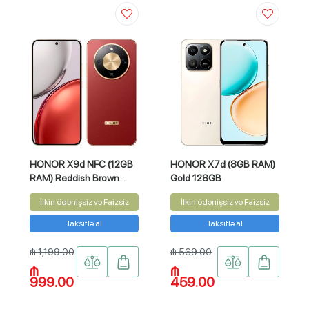
HONOR X9d NFC (12GB
HONOR X7d (8GB RAM)
RAM) Reddish Brown
Gold 128GB
256GB
İlkin ödənişsiz və Faizsiz
İlkin ödənişsiz və Faizsiz
Taksitlə al
Taksitlə al
₼ 1,199.00
₼ 569.00
₼
₼
999.00
459.00