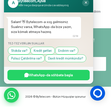
Bytelecom, Aysel
A
✕
Endirimli məhsul seçimi
Bir neçə dəqiqə ərzində cavablayırıq
Mağazalarımızda mütəmadi olaraq, yüksək məbləğli endirim
və hədiyyə kampaniyaları keçirilir.
Salam! 👋 Bytelecom-a xoş gəlmisiniz.
Sualınız varsa, WhatsApp-da bizə yazın,
sizə kömək etməyə hazırıq.
02:18
Yeniliklərimizdən ilk siz xəbərdar olun!
TEZ-TEZ VERILƏN SUALLAR:
Stokda var?
Kredit şərtləri
Endirim var?
Pulsuz Çatdırılma var?
Daxili kredit mümkündür?
WhatsApp-da söhbətə başla
2026 © ByTelecom - Bütün Hüquqlar qorunur