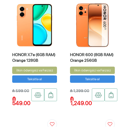
HONOR X7e (6GB RAM)
HONOR 600 (8GB RAM)
Orange 128GB
Orange 256GB
İlkin ödənişsiz və Faizsiz
İlkin ödənişsiz və Faizsiz
Taksitlə al
Taksitlə al
₼ 599.00
₼ 1,399.00
₼
₼
549.00
1,249.00