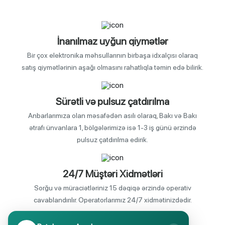
İnanılmaz uyğun qiymətlər
Bir çox elektronika məhsullarının birbaşa idxalçısı olaraq
satış qiymətlərinin aşağı olmasını rahatlıqla təmin edə bilirik.
Sürətli və pulsuz çatdırılma
Anbarlarımıza olan məsafədən asılı olaraq, Bakı və Bakı
ətrafı ünvanlara 1, bölgələrimizə isə 1-3 iş günü ərzində
pulsuz çatdırılma edirik.
24/7 Müştəri Xidmətləri
Sorğu və müraciətləriniz 15 dəqiqə ərzində operativ
cavablandırılır. Operatorlarımız 24/7 xidmətinizdədir.