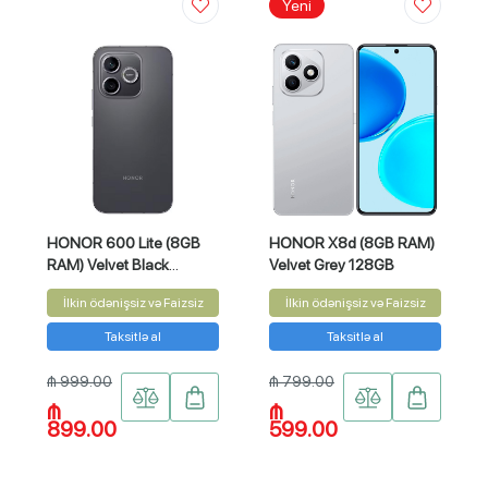
Yeni
HONOR 600 Lite (8GB
HONOR X8d (8GB RAM)
RAM) Velvet Black
Velvet Grey 128GB
256GB
İlkin ödənişsiz və Faizsiz
İlkin ödənişsiz və Faizsiz
Taksitlə al
Taksitlə al
₼ 999.00
₼ 799.00
₼
₼
899.00
599.00