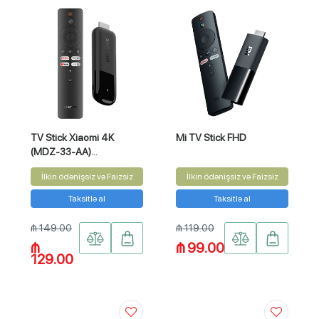
TV Stick Xiaomi 4K
Mi TV Stick FHD
(MDZ-33-AA)
PFJ4197EU
İlkin ödənişsiz və Faizsiz
İlkin ödənişsiz və Faizsiz
Taksitlə al
Taksitlə al
₼ 149.00
₼ 119.00
₼
₼ 99.00
129.00