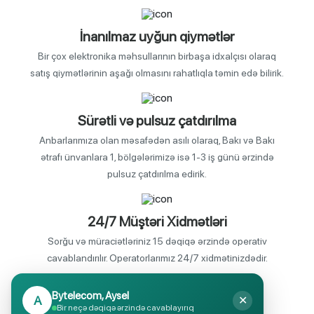
İnanılmaz uyğun qiymətlər
Bir çox elektronika məhsullarının birbaşa idxalçısı olaraq
satış qiymətlərinin aşağı olmasını rahatlıqla təmin edə bilirik.
Sürətli və pulsuz çatdırılma
Anbarlarımıza olan məsafədən asılı olaraq, Bakı və Bakı
ətrafı ünvanlara 1, bölgələrimizə isə 1-3 iş günü ərzində
pulsuz çatdırılma edirik.
24/7 Müştəri Xidmətləri
Sorğu və müraciətləriniz 15 dəqiqə ərzində operativ
cavablandırılır. Operatorlarımız 24/7 xidmətinizdədir.
Bytelecom, Aysel
A
✕
Endirimli məhsul seçimi
Bir neçə dəqiqə ərzində cavablayırıq