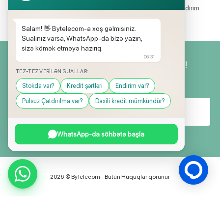
Mağazalarımızda mütəmadi olaraq, yüksək məbləğli endirim
və hədiyyə kampaniyaları keçirilir.
Salam! 👋 Bytelecom-a xoş gəlmisiniz.
Sualınız varsa, WhatsApp-da bizə yazın,
sizə kömək etməyə hazırıq.
06:31
Yeniliklərimizdən ilk siz xəbərdar olun!
TEZ-TEZ VERILƏN SUALLAR:
Stokda var?
Kredit şərtləri
Endirim var?
Pulsuz Çatdırılma var?
Daxili kredit mümkündür?
WhatsApp-da söhbətə başla
2026 © ByTelecom - Bütün Hüquqlar qorunur