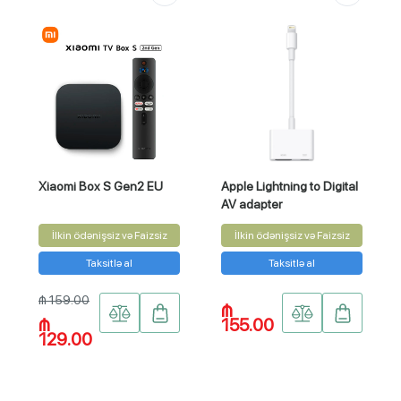
Xiaomi Box S Gen2 EU
Apple Lightning to Digital
AV adapter
İlkin ödənişsiz və Faizsiz
İlkin ödənişsiz və Faizsiz
Taksitlə al
Taksitlə al
₼ 159.00
₼
₼
155.00
129.00