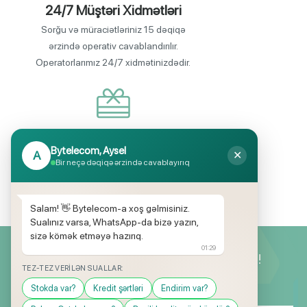
24/7 Müştəri Xidmətləri
Sorğu və müraciətləriniz 15 dəqiqə
ərzində operativ cavablandırılır.
Operatorlarımız 24/7 xidmətinizdədir.
Endirimli məhsul seçimi
Bytelecom, Aysel
A
✕
Mağazalarımızda mütəmadi olaraq,
Bir neçə dəqiqə ərzində cavablayırıq
yüksək məbləğli endirim və hədiyyə
kampaniyaları keçirilir.
Salam! 👋 Bytelecom-a xoş gəlmisiniz.
Sualınız varsa, WhatsApp-da bizə yazın,
sizə kömək etməyə hazırıq.
01:29
Yeniliklərimizdən ilk siz xəbərdar olun!
TEZ-TEZ VERILƏN SUALLAR:
Stokda var?
Kredit şərtləri
Endirim var?