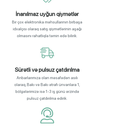
İnanılmaz uyğun qiymətlər
Bir çox elektronika məhsullarının birbaşa
idxalçısı olaraq satış qiymətlərinin aşağı
olmasını rahatlıqla təmin edə bilirik.
Sürətli və pulsuz çatdırılma
Anbarlarımıza olan məsafədən asılı
olaraq, Bakı və Bakı ətrafı ünvanlara 1,
bölgələrimizə isə 1-3 iş günü ərzində
pulsuz çatdırılma edirik.