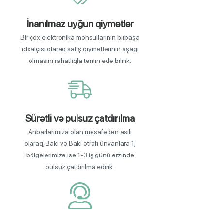
İnanılmaz uyğun qiymətlər
Bir çox elektronika məhsullarının birbaşa
idxalçısı olaraq satış qiymətlərinin aşağı
olmasını rahatlıqla təmin edə bilirik.
Sürətli və pulsuz çatdırılma
Anbarlarımıza olan məsafədən asılı
olaraq, Bakı və Bakı ətrafı ünvanlara 1,
bölgələrimizə isə 1-3 iş günü ərzində
pulsuz çatdırılma edirik.