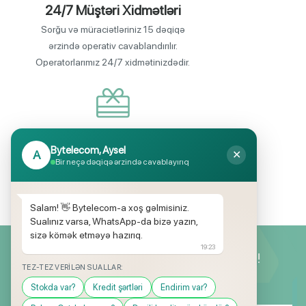
24/7 Müştəri Xidmətləri
Sorğu və müraciətləriniz 15 dəqiqə
ərzində operativ cavablandırılır.
Operatorlarımız 24/7 xidmətinizdədir.
Endirimli məhsul seçimi
Bytelecom, Aysel
A
✕
Mağazalarımızda mütəmadi olaraq,
Bir neçə dəqiqə ərzində cavablayırıq
yüksək məbləğli endirim və hədiyyə
kampaniyaları keçirilir.
Salam! 👋 Bytelecom-a xoş gəlmisiniz.
Sualınız varsa, WhatsApp-da bizə yazın,
sizə kömək etməyə hazırıq.
19:23
Yeniliklərimizdən ilk siz xəbərdar olun!
TEZ-TEZ VERILƏN SUALLAR:
Stokda var?
Kredit şərtləri
Endirim var?