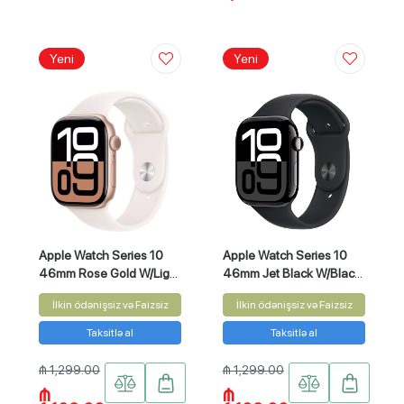
Yeni
Yeni
Apple Watch Series 10
Apple Watch Series 10
46mm Rose Gold W/Light
46mm Jet Black W/Black
Blush sport Band M/L
sport Band M/L
İlkin ödənişsiz və Faizsiz
İlkin ödənişsiz və Faizsiz
MWWU3QI/A
MWWQ3QI/A
Taksitlə al
Taksitlə al
₼ 1,299.00
₼ 1,299.00
₼
₼