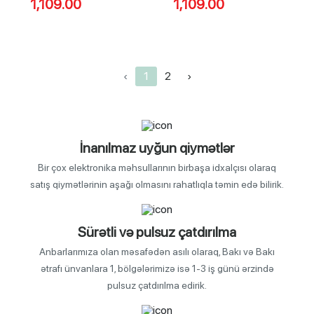
1,109.00
1,109.00
‹
1
2
›
İnanılmaz uyğun qiymətlər
Bir çox elektronika məhsullarının birbaşa idxalçısı olaraq
satış qiymətlərinin aşağı olmasını rahatlıqla təmin edə bilirik.
Sürətli və pulsuz çatdırılma
Anbarlarımıza olan məsafədən asılı olaraq, Bakı və Bakı
ətrafı ünvanlara 1, bölgələrimizə isə 1-3 iş günü ərzində
pulsuz çatdırılma edirik.