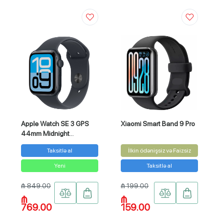
Apple Watch SE 3 GPS
Xiaomi Smart Band 9 Pro
44mm Midnight
Aluminium Case with
Taksitlə al
İlkin ödənişsiz və Faizsiz
Midnight Sport Band
Yeni
Taksitlə al
₼ 849.00
₼ 199.00
₼
₼
769.00
159.00