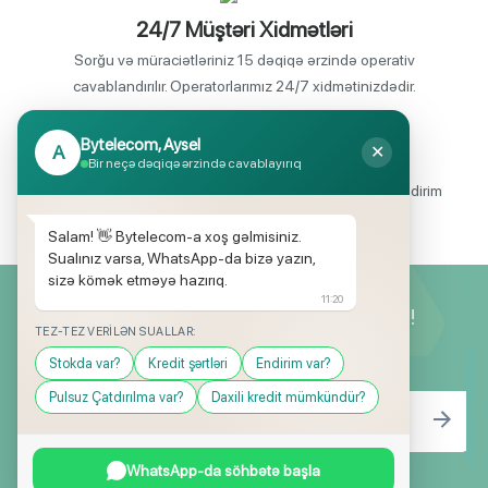
24/7 Müştəri Xidmətləri
Sorğu və müraciətləriniz 15 dəqiqə ərzində operativ
cavablandırılır. Operatorlarımız 24/7 xidmətinizdədir.
Bytelecom, Aysel
A
✕
Endirimli məhsul seçimi
Bir neçə dəqiqə ərzində cavablayırıq
Mağazalarımızda mütəmadi olaraq, yüksək məbləğli endirim
və hədiyyə kampaniyaları keçirilir.
Salam! 👋 Bytelecom-a xoş gəlmisiniz.
Sualınız varsa, WhatsApp-da bizə yazın,
sizə kömək etməyə hazırıq.
11:20
Yeniliklərimizdən ilk siz xəbərdar olun!
TEZ-TEZ VERILƏN SUALLAR:
Stokda var?
Kredit şərtləri
Endirim var?
Pulsuz Çatdırılma var?
Daxili kredit mümkündür?
WhatsApp-da söhbətə başla