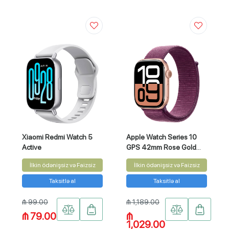
Xiaomi Redmi Watch 5
Apple Watch Series 10
Active
GPS 42mm Rose Gold
Aluminium Case with
İlkin ödənişsiz və Faizsiz
İlkin ödənişsiz və Faizsiz
Plum Sport Loop
Taksitlə al
Taksitlə al
₼ 99.00
₼ 1,189.00
₼ 79.00
₼
1,029.00