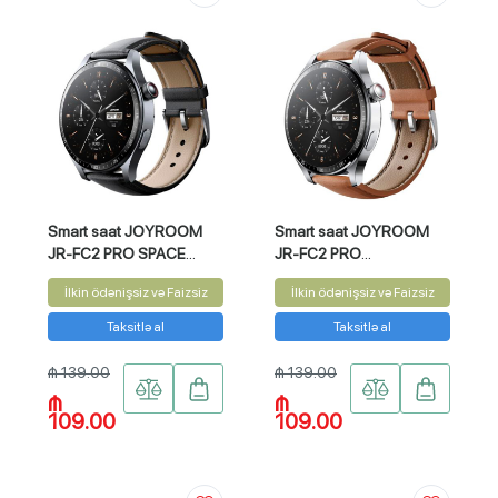
Smart saat JOYROOM
Smart saat JOYROOM
JR-FC2 PRO SPACE
JR-FC2 PRO
GREY
MOONLIGHT SILVER
İlkin ödənişsiz və Faizsiz
İlkin ödənişsiz və Faizsiz
Taksitlə al
Taksitlə al
₼ 139.00
₼ 139.00
₼
₼
109.00
109.00