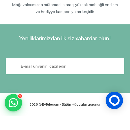
Mağazalarımızda mütəmadi olaraq, yüksək məbləğli endirim
və hədiyyə kampaniyaları keçirilir.
Yeniliklərimizdən ilk siz xəbərdar olun!
1
2026 © ByTelecom - Bütün Hüquqlar qorunur