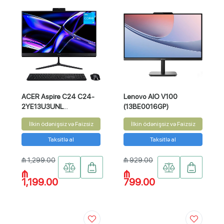
ACER Aspire C24 C24-
Lenovo AIO V100
2YE13U3UNL
(13BE0016GP)
(DQ.BMJEM002)
İlkin ödənişsiz və Faizsiz
İlkin ödənişsiz və Faizsiz
Taksitlə al
Taksitlə al
₼ 1,299.00
₼ 929.00
₼
₼
1,199.00
799.00