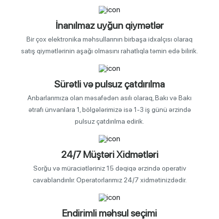
İnanılmaz uyğun qiymətlər
Bir çox elektronika məhsullarının birbaşa idxalçısı olaraq
satış qiymətlərinin aşağı olmasını rahatlıqla təmin edə bilirik.
Sürətli və pulsuz çatdırılma
Anbarlarımıza olan məsafədən asılı olaraq, Bakı və Bakı
ətrafı ünvanlara 1, bölgələrimizə isə 1-3 iş günü ərzində
pulsuz çatdırılma edirik.
24/7 Müştəri Xidmətləri
Sorğu və müraciətləriniz 15 dəqiqə ərzində operativ
cavablandırılır. Operatorlarımız 24/7 xidmətinizdədir.
Endirimli məhsul seçimi