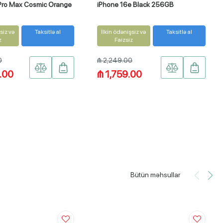
Pro Max Cosmic Orange
iPhone 16e Black 256GB
siz və
Taksitlə al
İlkin ödənişsiz və
Taksitlə al
z
Faizsiz
0
₼ 2,249.00
.00
₼ 1,759.00
Bütün məhsullar