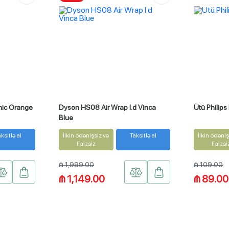
mic Orange
Dyson HS08 Air Wrap I.d Vinca
Ütü Philip
Blue
ksitlə al
İlkin ödənişsiz və
Taksitlə al
İlkin ödəniş
Faizsiz
Faizsi
₼ 1,999.00
₼ 109.00
₼ 1,149.00
₼ 89.00