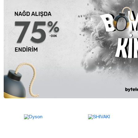
İlkin ödənişsiz və Faizsiz
1
Taksitlə al
1
Previous
2,099 ₼
Ətraflı
1,899.00 ₼