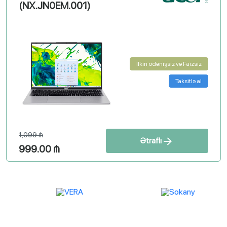
(8/256 GB) - Model A3404
İlkin ödənişsiz və Faizsiz
Yeni
1,799 ₼
Ətraflı
1,499.00 ₼