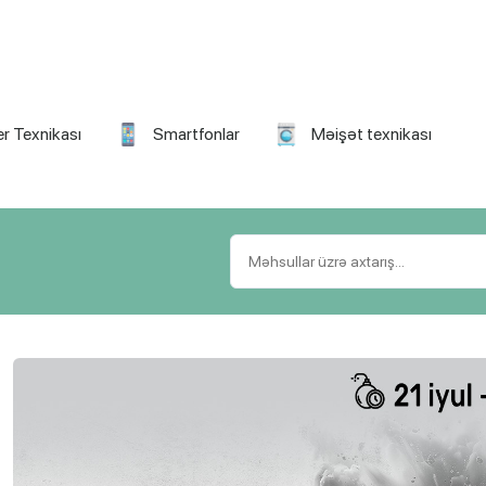
r Texnikası
Smartfonlar
Məişət texnikası
Həftənin məhsulu
gün
:
:
H
20
6
41
48
HONOR 600 Pro (12GB RAM)
S