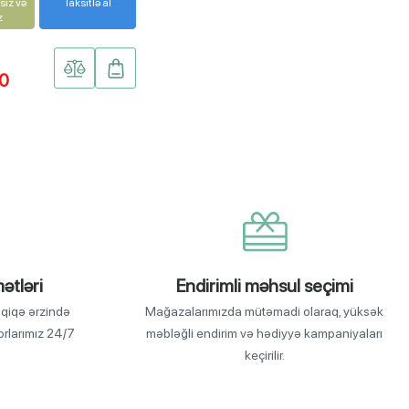
siz və
Taksitlə al
z
00
ətləri
Endirimli məhsul seçimi
əqiqə ərzində
Mağazalarımızda mütəmadi olaraq, yüksək
torlarımız 24/7
məbləğli endirim və hədiyyə kampaniyaları
keçirilir.