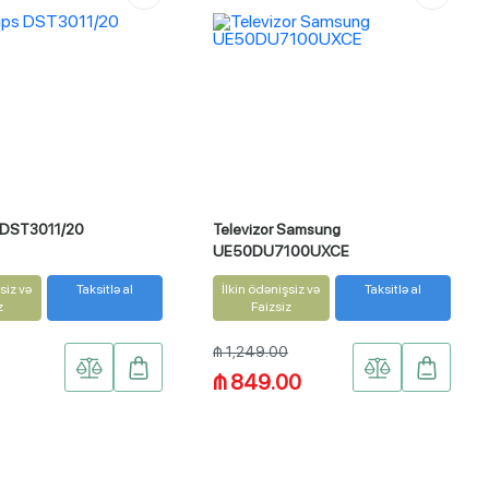
s DST3011/20
Televizor Samsung
UE50DU7100UXCE
siz və
Taksitlə al
İlkin ödənişsiz və
Taksitlə al
z
Faizsiz
₼ 1,249.00
₼ 849.00