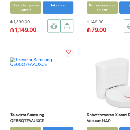
İlkin ödənişsiz və
Taksitlə al
İlkin ödənişsiz və
Ta
Faizsiz
Faizsiz
₼ 1,399.00
₼ 149.00
₼ 1,149.00
₼ 79.00
Televizor Samsung
Robot tozsoran Xiaomi 
QE65Q7FAAUXCE
Vacuum H40