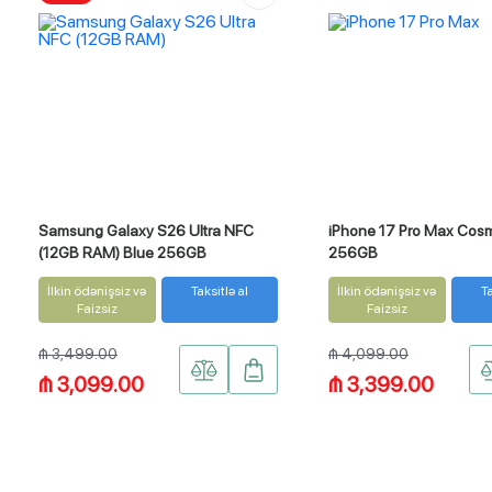
Samsung Galaxy S26 Ultra NFC
iPhone 17 Pro Max Cos
(12GB RAM) Blue 256GB
256GB
İlkin ödənişsiz və
Taksitlə al
İlkin ödənişsiz və
Ta
Faizsiz
Faizsiz
₼ 3,499.00
₼ 4,099.00
₼ 3,099.00
₼ 3,399.00