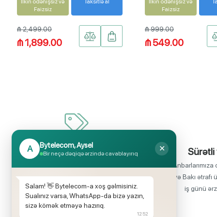
İlkin ödənişsiz və
Taksitlə al
İlkin ödənişsiz və
Ta
Faizsiz
Faizsiz
₼ 2,499.00
₼ 999.00
₼ 1,899.00
₼ 549.00
Bytelecom, Aysel
A
✕
İnanılmaz uyğun qiymətlər
Sürətli
Bir neçə dəqiqə ərzində cavablayırıq
Bir çox elektronika məhsullarının birbaşa
Anbarlarımıza 
idxalçısı olaraq satış qiymətlərinin aşağı
və Bakı ətrafı 
Salam! 👋 Bytelecom-a xoş gəlmisiniz.
olmasını rahatlıqla təmin edə bilirik.
iş günü ərz
Sualınız varsa, WhatsApp-da bizə yazın,
sizə kömək etməyə hazırıq.
12:52