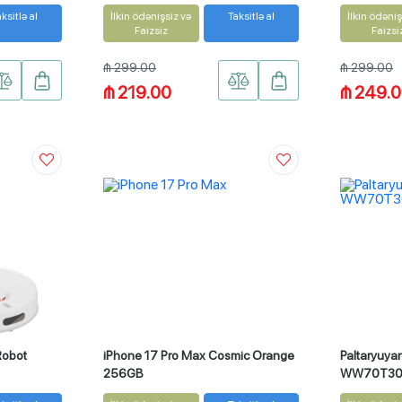
ksitlə al
İlkin ödənişsiz və
Taksitlə al
İlkin ödəniş
Faizsiz
Faizsi
₼ 299.00
₼ 299.00
₼ 219.00
₼ 249.
Robot
iPhone 17 Pro Max Cosmic Orange
Paltaryuy
256GB
WW70T30