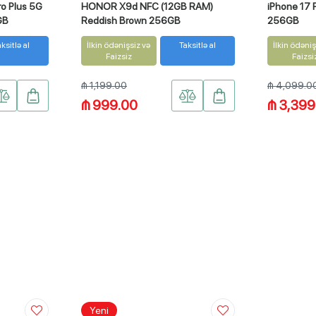
ro Plus 5G
HONOR X9d NFC (12GB RAM)
iPhone 17 
GB
Reddish Brown 256GB
256GB
ksitlə al
İlkin ödənişsiz və
Taksitlə al
İlkin ödəniş
Faizsiz
Faizsi
₼ 1,199.00
₼ 4,099.0
₼ 999.00
₼ 3,399
Yeni