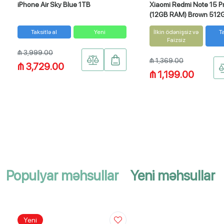
iPhone Air Sky Blue 1TB
Xiaomi Redmi Note 15 P
(12GB RAM) Brown 512
Taksitlə al
Yeni
İlkin ödənişsiz və
Ta
Faizsiz
₼ 3,999.00
₼ 1,369.00
₼ 3,729.00
₼ 1,199.00
Populyar məhsullar
Yeni məhsullar
Yeni