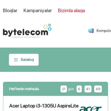
Bloqlar
Kampaniyalar
Bizimlə əlaqə
Kompüte
Kataloq
Həftənin məhsulu
gün
:
:
22
6
41
48
Apple MacBook Neo 13-inch (A18 Pro)