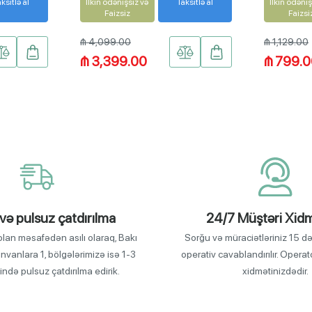
ksitlə al
İlkin ödənişsiz və
Taksitlə al
İlkin ödəniş
Faizsiz
Faizsi
₼ 4,099.00
₼ 1,129.00
₼ 3,399.00
₼ 799.
 və pulsuz çatdırılma
24/7 Müştəri Xidm
olan məsafədən asılı olaraq, Bakı
Sorğu və müraciətləriniz 15 d
ünvanlara 1, bölgələrimizə isə 1-3
operativ cavablandırılır. Opera
ində pulsuz çatdırılma edirik.
xidmətinizdədir.