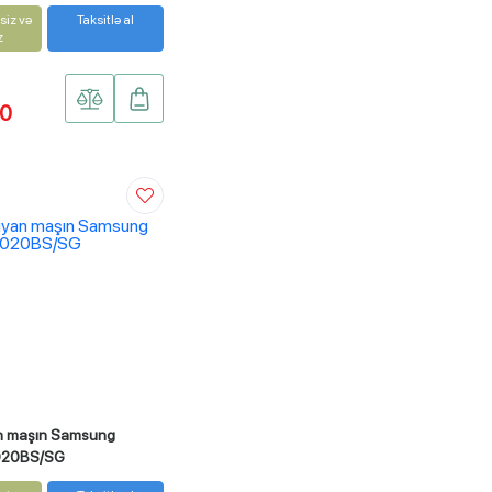
siz və
Taksitlə al
z
00
an maşın Samsung
20BS/SG