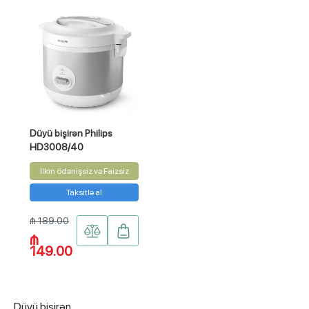
Düyü bişirən Philips
HD3008/40
İlkin ödənişsiz və Faizsiz
Taksitlə al
₼ 189.00
₼
149.00
Düyü bişirən