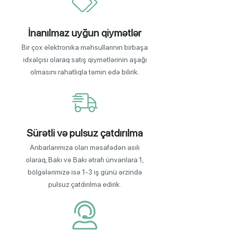
İnanılmaz uyğun qiymətlər
Bir çox elektronika məhsullarının birbaşa
idxalçısı olaraq satış qiymətlərinin aşağı
olmasını rahatlıqla təmin edə bilirik.
Sürətli və pulsuz çatdırılma
Anbarlarımıza olan məsafədən asılı
olaraq, Bakı və Bakı ətrafı ünvanlara 1,
bölgələrimizə isə 1-3 iş günü ərzində
pulsuz çatdırılma edirik.