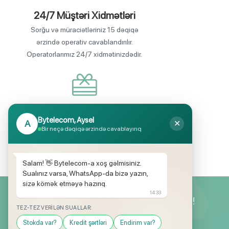
24/7 Müştəri Xidmətləri
Sorğu və müraciətləriniz 15 dəqiqə
ərzində operativ cavablandırılır.
Operatorlarımız 24/7 xidmətinizdədir.
Endirimli məhsul seçimi
Bytelecom, Aysel
A
✕
Mağazalarımızda mütəmadi olaraq,
Bir neçə dəqiqə ərzində cavablayırıq
yüksək məbləğli endirim və hədiyyə
kampaniyaları keçirilir.
Salam! 👋 Bytelecom-a xoş gəlmisiniz.
Sualınız varsa, WhatsApp-da bizə yazın,
sizə kömək etməyə hazırıq.
14:33
Yeniliklərimizdən ilk siz xəbərdar olun!
TEZ-TEZ VERILƏN SUALLAR:
Stokda var?
Kredit şərtləri
Endirim var?