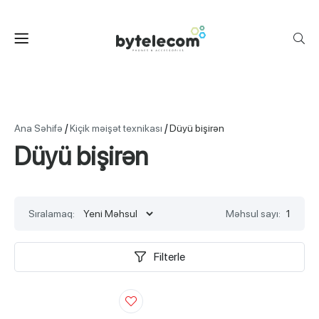
/
/
Ana Səhifə
Kiçik məişət texnikası
Düyü bişirən
Düyü bişirən
Sıralamaq:
Məhsul sayı:
1
Filterle