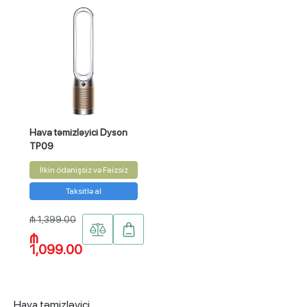
Hava təmizləyici Dyson
TP09
İlkin ödənişsiz və Faizsiz
Taksitlə al
₼ 1,399.00
₼
1,099.00
Hava təmizləyici