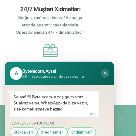
24/7 Müştəri Xidmətləri
Sorğu və müraciətləriniz 15 dəqiqə
ərzində operativ cavablandırılır.
Operatorlarımız 24/7 xidmətinizdədir.
Endirimli məhsul seçimi
Bytelecom, Aysel
A
✕
Mağazalarımızda mütəmadi olaraq,
Bir neçə dəqiqə ərzində cavablayırıq
yüksək məbləğli endirim və hədiyyə
kampaniyaları keçirilir.
Salam! 👋 Bytelecom-a xoş gəlmisiniz.
Sualınız varsa, WhatsApp-da bizə yazın,
sizə kömək etməyə hazırıq.
11:41
Yeniliklərimizdən ilk siz xəbərdar olun!
TEZ-TEZ VERILƏN SUALLAR:
Stokda var?
Kredit şərtləri
Endirim var?