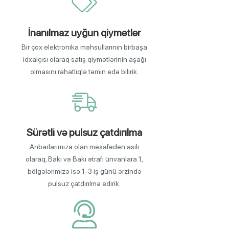
İnanılmaz uyğun qiymətlər
Bir çox elektronika məhsullarının birbaşa
idxalçısı olaraq satış qiymətlərinin aşağı
olmasını rahatlıqla təmin edə bilirik.
Sürətli və pulsuz çatdırılma
Anbarlarımıza olan məsafədən asılı
olaraq, Bakı və Bakı ətrafı ünvanlara 1,
bölgələrimizə isə 1-3 iş günü ərzində
pulsuz çatdırılma edirik.