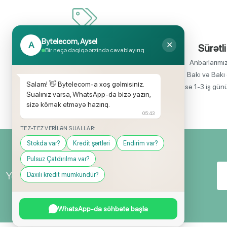
Bytelecom, Aysel
A
✕
İnanılmaz uyğun qiymətlər
Sürətli
Bir neçə dəqiqə ərzində cavablayırıq
Bir çox elektronika məhsullarının birbaşa
Anbarlarımı
idxalçısı olaraq satış qiymətlərinin aşağı
Bakı və Bakı 
Salam! 👋 Bytelecom-a xoş gəlmisiniz.
olmasını rahatlıqla təmin edə bilirik.
isə 1-3 iş gün
Sualınız varsa, WhatsApp-da bizə yazın,
sizə kömək etməyə hazırıq.
05:43
TEZ-TEZ VERILƏN SUALLAR:
Stokda var?
Kredit şərtləri
Endirim var?
Pulsuz Çatdırılma var?
Yeniliklərimizdən ilk siz xəbərdar olun!
Daxili kredit mümkündür?
WhatsApp-da söhbətə başla