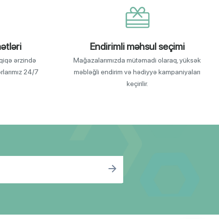
ətləri
Endirimli məhsul seçimi
qiqə ərzində
Mağazalarımızda mütəmadi olaraq, yüksək
orlarımız 24/7
məbləğli endirim və hədiyyə kampaniyaları
keçirilir.