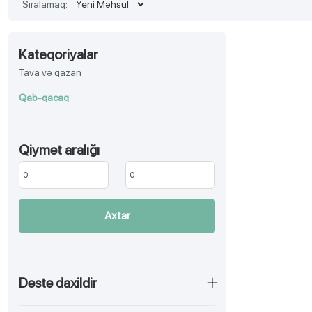
Sıralamaq:
Kateqoriyalar
Tava və qazan
Qab-qacaq
Qiymət aralığı
Axtar
Dəstə daxildir