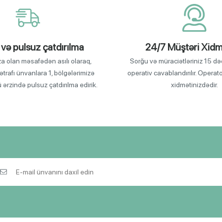
 və pulsuz çatdırılma
24/7 Müştəri Xidm
za olan məsafədən asılı olaraq,
Sorğu və müraciətləriniz 15 də
ətrafı ünvanlara 1, bölgələrimizə
operativ cavablandırılır. Operat
ü ərzində pulsuz çatdırılma edirik.
xidmətinizdədir.