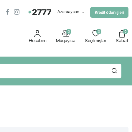
Azərbaycan
Kredit ödənişləri
0
0
0
Hesabım
Müqayisə
Seçilmişlər
Səbət