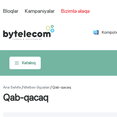
Bloqlar
Kampaniyalar
Bizimlə əlaqə
Kompüte
Kataloq
/
/
Ana Səhifə
Mətbəx Əşyaları
Qab-qacaq
Qab-qacaq