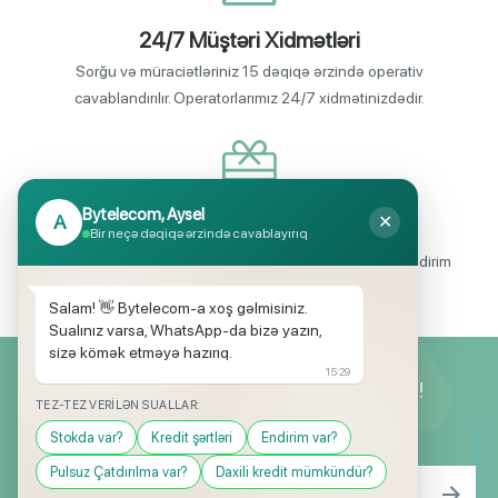
24/7 Müştəri Xidmətləri
Sorğu və müraciətləriniz 15 dəqiqə ərzində operativ
cavablandırılır. Operatorlarımız 24/7 xidmətinizdədir.
Bytelecom, Aysel
A
✕
Endirimli məhsul seçimi
Bir neçə dəqiqə ərzində cavablayırıq
Mağazalarımızda mütəmadi olaraq, yüksək məbləğli endirim
və hədiyyə kampaniyaları keçirilir.
Salam! 👋 Bytelecom-a xoş gəlmisiniz.
Sualınız varsa, WhatsApp-da bizə yazın,
sizə kömək etməyə hazırıq.
15:29
Yeniliklərimizdən ilk siz xəbərdar olun!
TEZ-TEZ VERILƏN SUALLAR:
Stokda var?
Kredit şərtləri
Endirim var?
Pulsuz Çatdırılma var?
Daxili kredit mümkündür?