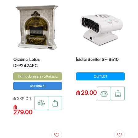
Qızdırıcı Lotus
İsidici Sonifer SF-6510
DFP2424PC
İlkin ödənişsiz və Faizsiz
OUTLET
Taksitlə al
₼ 29.00
₼ 339.00
₼
279.00