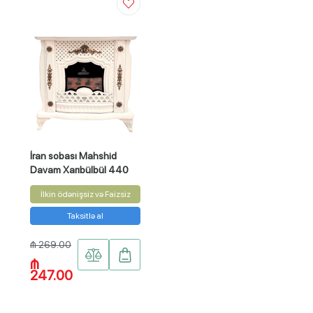
İran sobası Mahshid
Davam Xarıbülbül 440
İlkin ödənişsiz və Faizsiz
Taksitlə al
₼ 269.00
₼
247.00