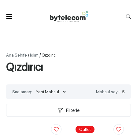
/
/
Ana Səhifə
İqlim
Qızdırıcı
Qızdırıcı
Sıralamaq:
Məhsul sayı:
5
Filterle
Outlet