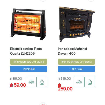
Elektrikli qızdırıcı Floria
İran sobası Mahshid
Quartz ZLN2205
Davam 400
İlkin ödənişsiz və Faizsiz
İlkin ödənişsiz və Faizsiz
Taksitlə al
Taksitlə al
₼ 89.00
₼ 319.00
₼ 59.00
₼
259.00