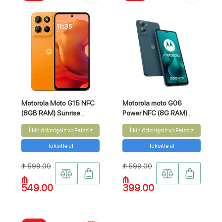
Motorola Moto G15 NFC
Motorola moto G06
(8GB RAM) Sunrise
Power NFC (8G RAM)
Orange 256GB
Blue 256GB
İlkin ödənişsiz və Faizsiz
İlkin ödənişsiz və Faizsiz
Taksitlə al
Taksitlə al
₼ 599.00
₼ 599.00
₼
₼
549.00
399.00