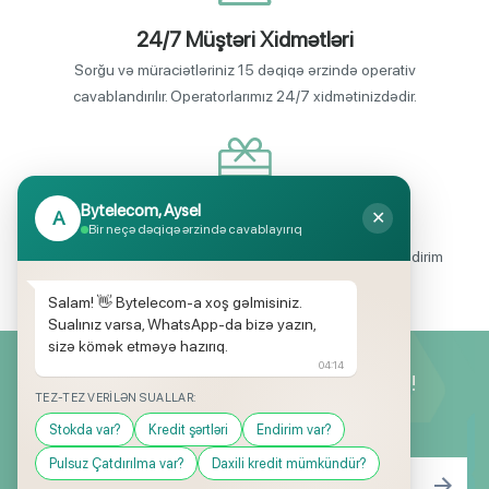
24/7 Müştəri Xidmətləri
Sorğu və müraciətləriniz 15 dəqiqə ərzində operativ
cavablandırılır. Operatorlarımız 24/7 xidmətinizdədir.
Bytelecom, Aysel
A
✕
Endirimli məhsul seçimi
Bir neçə dəqiqə ərzində cavablayırıq
Mağazalarımızda mütəmadi olaraq, yüksək məbləğli endirim
və hədiyyə kampaniyaları keçirilir.
Salam! 👋 Bytelecom-a xoş gəlmisiniz.
Sualınız varsa, WhatsApp-da bizə yazın,
sizə kömək etməyə hazırıq.
04:14
Yeniliklərimizdən ilk siz xəbərdar olun!
TEZ-TEZ VERILƏN SUALLAR:
Stokda var?
Kredit şərtləri
Endirim var?
Pulsuz Çatdırılma var?
Daxili kredit mümkündür?