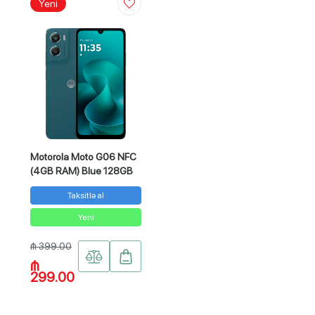
Yeni
Motorola Moto G06 NFC
(4GB RAM) Blue 128GB
Taksitlə al
Yeni
₼ 399.00
₼
299.00