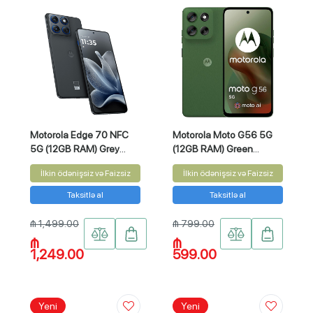
Motorola Edge 70 NFC
Motorola Moto G56 5G
5G (12GB RAM) Grey
(12GB RAM) Green
512GB
256GB
İlkin ödənişsiz və Faizsiz
İlkin ödənişsiz və Faizsiz
Taksitlə al
Taksitlə al
₼ 1,499.00
₼ 799.00
₼
₼
1,249.00
599.00
Yeni
Yeni