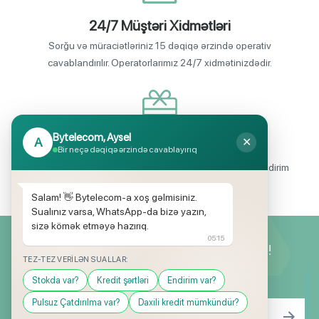
24/7 Müştəri Xidmətləri
Sorğu və müraciətləriniz 15 dəqiqə ərzində operativ
cavablandırılır. Operatorlarımız 24/7 xidmətinizdədir.
Bytelecom, Aysel
A
✕
Endirimli məhsul seçimi
Bir neçə dəqiqə ərzində cavablayırıq
Mağazalarımızda mütəmadi olaraq, yüksək məbləğli endirim
və hədiyyə kampaniyaları keçirilir.
Salam! 👋 Bytelecom-a xoş gəlmisiniz.
Sualınız varsa, WhatsApp-da bizə yazın,
sizə kömək etməyə hazırıq.
05:15
Yeniliklərimizdən ilk siz xəbərdar olun!
TEZ-TEZ VERILƏN SUALLAR:
Stokda var?
Kredit şərtləri
Endirim var?
Pulsuz Çatdırılma var?
Daxili kredit mümkündür?