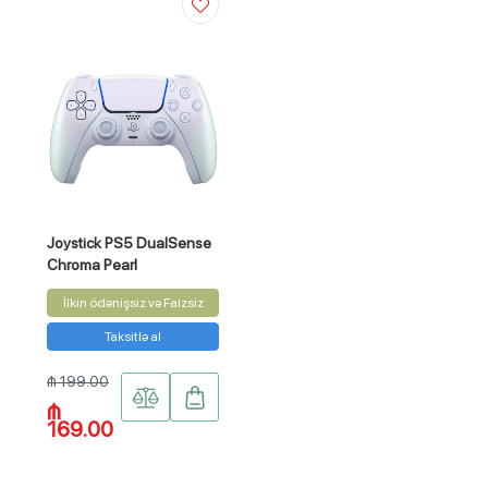
Joystick PS5 DualSense
Chroma Pearl
İlkin ödənişsiz və Faizsiz
Taksitlə al
₼ 199.00
₼
169.00