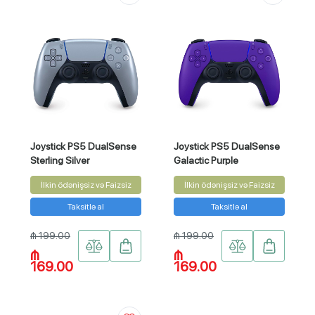
Joystick PS5 DualSense
Joystick PS5 DualSense
Sterling Silver
Galactic Purple
İlkin ödənişsiz və Faizsiz
İlkin ödənişsiz və Faizsiz
Taksitlə al
Taksitlə al
₼ 199.00
₼ 199.00
₼
₼
169.00
169.00