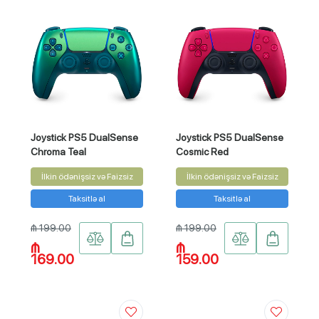
Joystick PS5 DualSense
Joystick PS5 DualSense
Chroma Teal
Cosmic Red
İlkin ödənişsiz və Faizsiz
İlkin ödənişsiz və Faizsiz
Taksitlə al
Taksitlə al
₼ 199.00
₼ 199.00
₼
₼
169.00
159.00