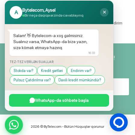
Bytelecom, Aysel
A
✕
Endirimli məhsul seçimi
Bir neçə dəqiqə ərzində cavablayırıq
Mağazalarımızda mütəmadi olaraq, yüksək məbləğli endirim
və hədiyyə kampaniyaları keçirilir.
Salam! 👋 Bytelecom-a xoş gəlmisiniz.
Sualınız varsa, WhatsApp-da bizə yazın,
sizə kömək etməyə hazırıq.
16:33
Yeniliklərimizdən ilk siz xəbərdar olun!
TEZ-TEZ VERILƏN SUALLAR:
Stokda var?
Kredit şərtləri
Endirim var?
Pulsuz Çatdırılma var?
Daxili kredit mümkündür?
WhatsApp-da söhbətə başla
2026 © ByTelecom - Bütün Hüquqlar qorunur