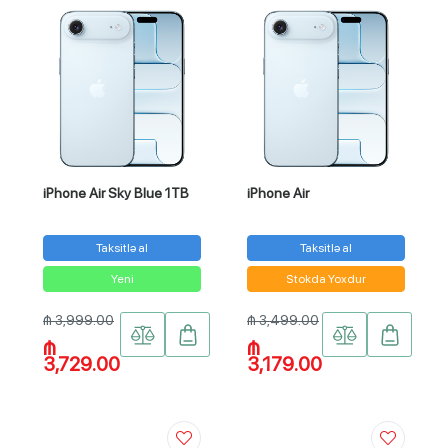
iPhone Air Sky Blue 1TB
iPhone Air
Taksitlə al
Taksitlə al
Yeni
Stokda Yoxdur
₼ 3,999.00
₼ 3,499.00
₼
₼
3,729.00
3,179.00