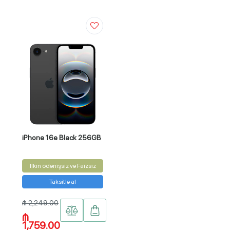
iPhone 16e Black 256GB
İlkin ödənişsiz və Faizsiz
Taksitlə al
₼ 2,249.00
₼
1,759.00