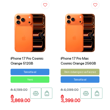
iPhone 17 Pro Cosmic
iPhone 17 Pro Max
Orange 512GB
Cosmic Orange 256GB
Taksitlə al
İlkin ödənişsiz və Faizsiz
Yeni
Taksitlə al
₼ 4,199.00
₼ 4,099.00
₼
₼
3,869.00
3,399.00