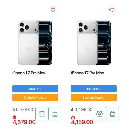
iPhone 17 Pro Max
iPhone 17 Pro Max
Taksitlə al
Taksitlə al
Stokda Yoxdur
Stokda Yoxdur
₼ 5,079.00
₼ 4,499.00
₼
₼
4,679.00
4,159.00