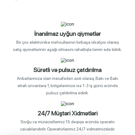
İnanılmaz uyğun qiymətlər
Bir çox elektronika məhsullarının birbaşa idxalçısı olaraq
satış qiymətlərinin aşağı olmasını rahatlıqla təmin edə bilirik.
Sürətli və pulsuz çatdırılma
Anbarlarımıza olan məsafədən asılı olaraq, Bakı və Bakı
ətrafı ünvanlara 1, bölgələrimizə isə 1-3 iş günü ərzində
pulsuz çatdırılma edirik.
24/7 Müştəri Xidmətləri
Sorğu və müraciətləriniz 15 dəqiqə ərzində operativ
cavablandırılır. Operatorlarımız 24/7 xidmətinizdədir.