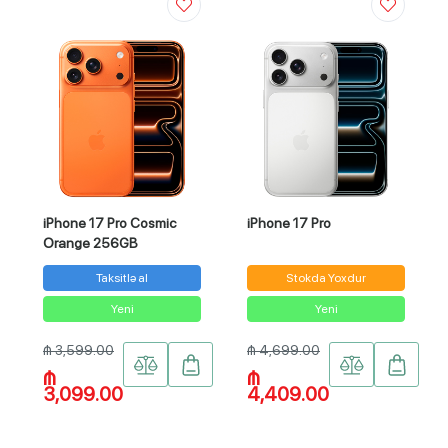
iPhone 17 Pro Cosmic
iPhone 17 Pro
Orange 256GB
Taksitlə al
Stokda Yoxdur
Yeni
Yeni
₼ 3,599.00
₼ 4,699.00
₼
₼
3,099.00
4,409.00