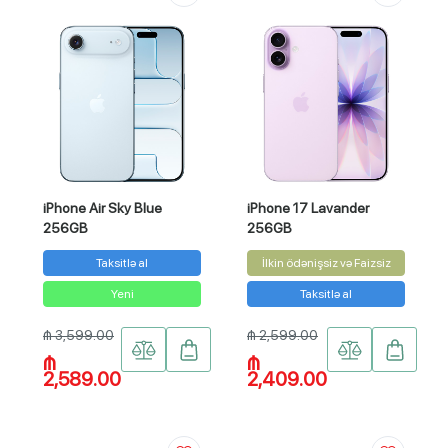
iPhone Air Sky Blue
iPhone 17 Lavander
256GB
256GB
Taksitlə al
İlkin ödənişsiz və Faizsiz
Yeni
Taksitlə al
₼ 3,599.00
₼ 2,599.00
₼
₼
2,589.00
2,409.00