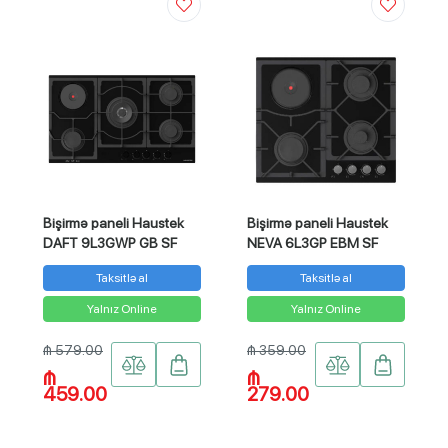
Bişirmə paneli Haustek
Bişirmə paneli Haustek
DAFT 9L3GWP GB SF
NEVA 6L3GP EBM SF
Taksitlə al
Taksitlə al
Yalnız Online
Yalnız Online
₼ 579.00
₼ 359.00
₼
₼
459.00
279.00