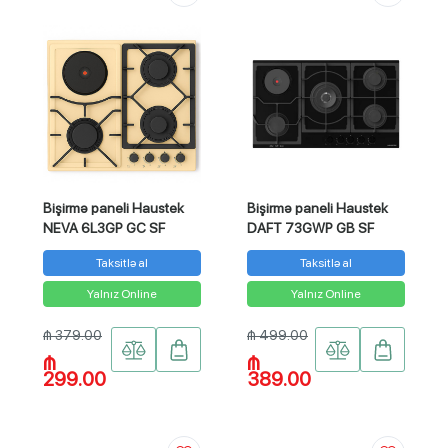
Bişirmə paneli Haustek
Bişirmə paneli Haustek
NEVA 6L3GP GC SF
DAFT 73GWP GB SF
Taksitlə al
Taksitlə al
Yalnız Online
Yalnız Online
₼ 379.00
₼ 499.00
₼
₼
299.00
389.00