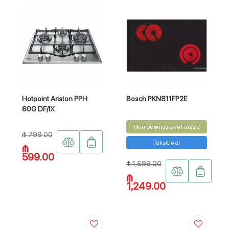
Hotpoint Ariston PPH
Bosch PKN811FP2E
60G DF/IX
İlkin ödənişsiz və Faizsiz
₼ 799.00
Taksitlə al
₼
599.00
₼ 1,599.00
₼
1,249.00