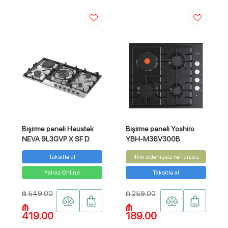
Bişirmə paneli Haustek
Bişirmə paneli Yoshiro
NEVA 9L3GVP X SF D
YBH-M36V300B
Taksitlə al
İlkin ödənişsiz və Faizsiz
Yalnız Online
Taksitlə al
₼ 549.00
₼ 259.00
₼
₼
419.00
189.00