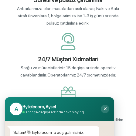
Sürətli və pulsuz çatdırılma
Anbarlarımıza olan məsafədən asılı olaraq, Bakı və Bakı
ətrafı ünvanlara 1, bölgələrimizə isə 1-3 iş günü ərzində
pulsuz çatdırılma edirik.
24/7 Müştəri Xidmətləri
Sorğu və müraciətləriniz 15 dəqiqə ərzində operativ
cavablandırılır. Operatorlarımız 24/7 xidmətinizdədir.
Bytelecom, Aysel
A
✕
Endirimli məhsul seçimi
Bir neçə dəqiqə ərzində cavablayırıq
Mağazalarımızda mütəmadi olaraq, yüksək məbləğli endirim
və hədiyyə kampaniyaları keçirilir.
Salam! 👋 Bytelecom-a xoş gəlmisiniz.