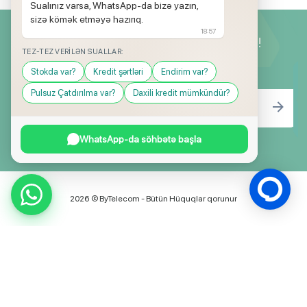
Sualınız varsa, WhatsApp-da bizə yazın,
sizə kömək etməyə hazırıq.
18:57
Yeniliklərimizdən ilk siz xəbərdar olun!
TEZ-TEZ VERILƏN SUALLAR:
Stokda var?
Kredit şərtləri
Endirim var?
Pulsuz Çatdırılma var?
Daxili kredit mümkündür?
WhatsApp-da söhbətə başla
2026 © ByTelecom - Bütün Hüquqlar qorunur