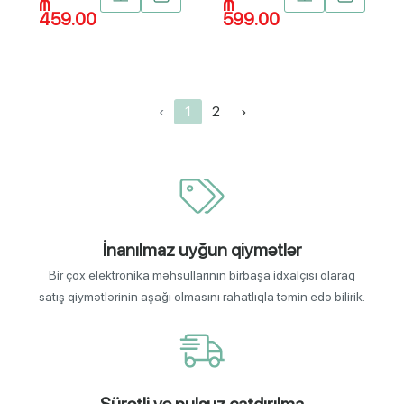
₼
₼
459.00
599.00
‹
1
2
›
İnanılmaz uyğun qiymətlər
Bir çox elektronika məhsullarının birbaşa idxalçısı olaraq
satış qiymətlərinin aşağı olmasını rahatlıqla təmin edə bilirik.