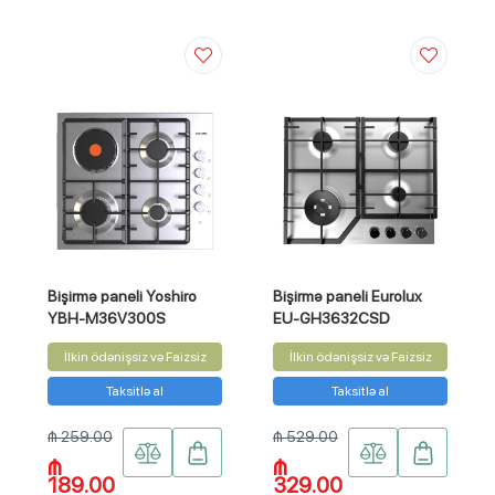
Bişirmə paneli Yoshiro
Bişirmə paneli Eurolux
YBH-M36V300S
EU-GH3632CSD
İlkin ödənişsiz və Faizsiz
İlkin ödənişsiz və Faizsiz
Taksitlə al
Taksitlə al
₼ 259.00
₼ 529.00
₼
₼
189.00
329.00