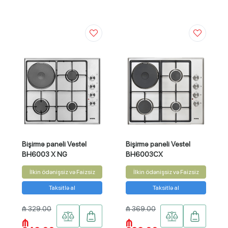
Bişirmə paneli Vestel
Bişirmə paneli Vestel
BH6003 X NG
BH6003CX
İlkin ödənişsiz və Faizsiz
İlkin ödənişsiz və Faizsiz
Taksitlə al
Taksitlə al
₼ 329.00
₼ 369.00
₼
₼