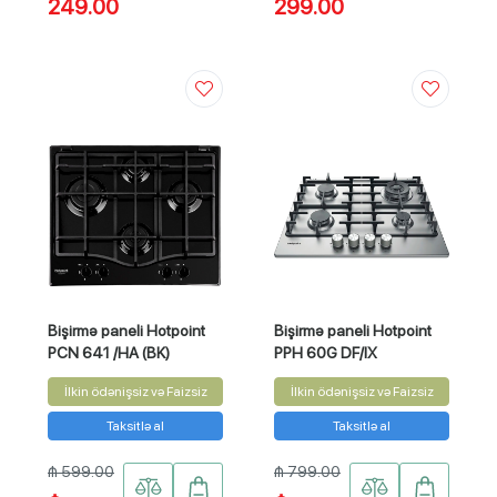
249.00
299.00
Bişirmə paneli Hotpoint
Bişirmə paneli Hotpoint
PCN 641 /HA (BK)
PPH 60G DF/IX
İlkin ödənişsiz və Faizsiz
İlkin ödənişsiz və Faizsiz
Taksitlə al
Taksitlə al
₼ 599.00
₼ 799.00