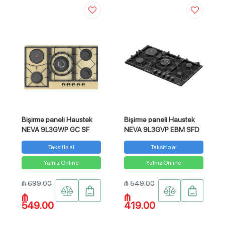
Bişirmə paneli Haustek
Bişirmə paneli Haustek
NEVA 9L3GWP GC SF
NEVA 9L3GVP EBM SFD
Taksitlə al
Taksitlə al
Yalnız Online
Yalnız Online
₼ 699.00
₼ 549.00
₼
₼
549.00
419.00