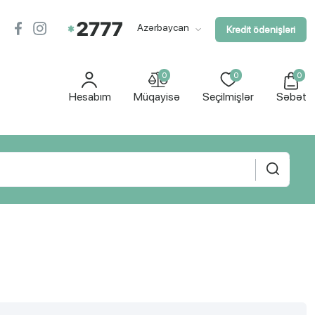
Azərbaycan
Kredit ödənişləri
0
0
0
Hesabım
Müqayisə
Seçilmişlər
Səbət