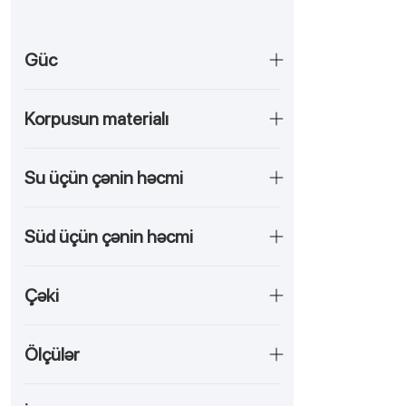
Blender
Qəhvəüyüdən
Güc
Süd köpükləndirici
Mikrodalğalı soba
Korpusun materialı
Multibişirici
Su üçün çənin həcmi
Tikiş maşınları
Doğrayıcı
Süd üçün çənin həcmi
Buxarlı təmizləyici
Blender Stasionar
Çəki
Buxarlı bişirici
Çörək bişirən
Ölçülər
Qəhvədəmləyən