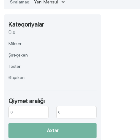
Sıralamaq:
Kateqoriyalar
Ütü
Mikser
Şirəçəkən
Toster
Ətçəkən
Tozsoran
Qiymət aralığı
Çaydan
Qəhvəbişirən
Meyvə qurudan
Axtar
Mətbəx Kombaynı