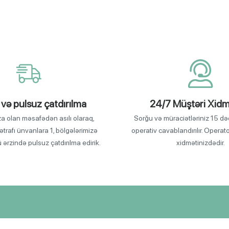
 və pulsuz çatdırılma
24/7 Müştəri Xidm
za olan məsafədən asılı olaraq,
Sorğu və müraciətləriniz 15 də
ətrafı ünvanlara 1, bölgələrimizə
operativ cavablandırılır. Operat
ü ərzində pulsuz çatdırılma edirik.
xidmətinizdədir.