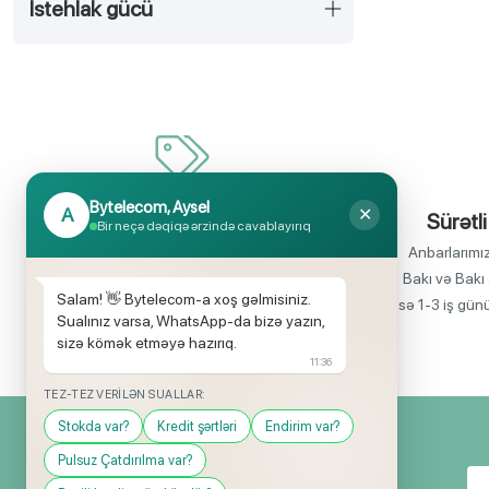
Mini soba
İstehlak gücü
İzqara
Termos
Elektrikli sac
Dondurma düzəldən
Dilimləyici
Bytelecom, Aysel
A
✕
İnanılmaz uyğun qiymətlər
Sürətli
Bir neçə dəqiqə ərzində cavablayırıq
Waffle aparatı
Bir çox elektronika məhsullarının birbaşa
Anbarlarımı
Bıçaq itiləyən
idxalçısı olaraq satış qiymətlərinin aşağı
Bakı və Bakı 
Salam! 👋 Bytelecom-a xoş gəlmisiniz.
olmasını rahatlıqla təmin edə bilirik.
isə 1-3 iş gün
Yumurta bişirən
Sualınız varsa, WhatsApp-da bizə yazın,
sizə kömək etməyə hazırıq.
Düyü bişirən
11:36
Pasterizator
TEZ-TEZ VERILƏN SUALLAR:
Stokda var?
Kredit şərtləri
Endirim var?
Buz hazırlayan
Pulsuz Çatdırılma var?