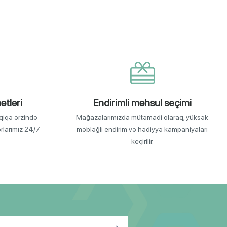
ətləri
Endirimli məhsul seçimi
qiqə ərzində
Mağazalarımızda mütəmadi olaraq, yüksək
orlarımız 24/7
məbləğli endirim və hədiyyə kampaniyaları
keçirilir.