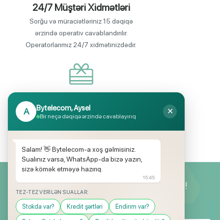
24/7 Müştəri Xidmətləri
Sorğu və müraciətləriniz 15 dəqiqə
ərzində operativ cavablandırılır.
Operatorlarımız 24/7 xidmətinizdədir.
Endirimli məhsul seçimi
Bytelecom, Aysel
A
✕
Mağazalarımızda mütəmadi olaraq,
Bir neçə dəqiqə ərzində cavablayırıq
yüksək məbləğli endirim və hədiyyə
kampaniyaları keçirilir.
Salam! 👋 Bytelecom-a xoş gəlmisiniz.
Sualınız varsa, WhatsApp-da bizə yazın,
sizə kömək etməyə hazırıq.
15:45
Yeniliklərimizdən ilk siz xəbərdar olun!
TEZ-TEZ VERILƏN SUALLAR:
Stokda var?
Kredit şərtləri
Endirim var?