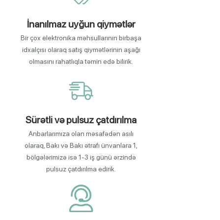
İnanılmaz uyğun qiymətlər
Bir çox elektronika məhsullarının birbaşa
idxalçısı olaraq satış qiymətlərinin aşağı
olmasını rahatlıqla təmin edə bilirik.
Sürətli və pulsuz çatdırılma
Anbarlarımıza olan məsafədən asılı
olaraq, Bakı və Bakı ətrafı ünvanlara 1,
bölgələrimizə isə 1-3 iş günü ərzində
pulsuz çatdırılma edirik.