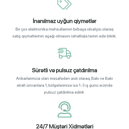
İnanılmaz uyğun qiymətlər
Bir çox elektronika məhsullarının birbaşa idxalçısı olaraq
satış qiymətlərinin aşağı olmasını rahatlıqla təmin edə bilirik.
Sürətli və pulsuz çatdırılma
Anbarlarımıza olan məsafədən asılı olaraq, Bakı və Bakı
ətrafı ünvanlara 1, bölgələrimizə isə 1-3 iş günü ərzində
pulsuz çatdırılma edirik.
24/7 Müştəri Xidmətləri