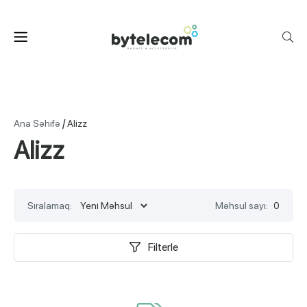
/
Ana Səhifə
Alizz
Alizz
Sıralamaq:
Məhsul sayı:
0
Filterle