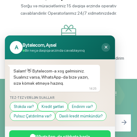
Sorğu və müraciətləriniz 15 dəqiqə ərzində operativ
cavablandırılır. Operatorlarımız 24/7 xidmətinizdədir.
Bytelecom, Aysel
A
✕
Endirimli məhsul seçimi
Bir neçə dəqiqə ərzində cavablayırıq
Mağazalarımızda mütəmadi olaraq, yüksək məbləğli endirim
və hədiyyə kampaniyaları keçirilir.
Salam! 👋 Bytelecom-a xoş gəlmisiniz.
Sualınız varsa, WhatsApp-da bizə yazın,
sizə kömək etməyə hazırıq.
14:25
Yeniliklərimizdən ilk siz xəbərdar olun!
TEZ-TEZ VERILƏN SUALLAR:
Stokda var?
Kredit şərtləri
Endirim var?
Pulsuz Çatdırılma var?
Daxili kredit mümkündür?
WhatsApp-da söhbətə başla