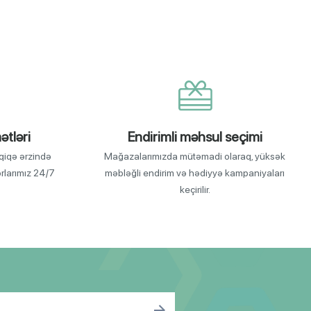
ətləri
Endirimli məhsul seçimi
qiqə ərzində
Mağazalarımızda mütəmadi olaraq, yüksək
orlarımız 24/7
məbləğli endirim və hədiyyə kampaniyaları
keçirilir.