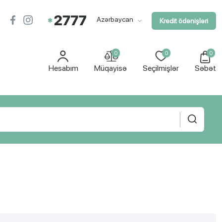
Azərbaycan
Kredit ödənişləri
0
0
0
Hesabım
Müqayisə
Seçilmişlər
Səbət