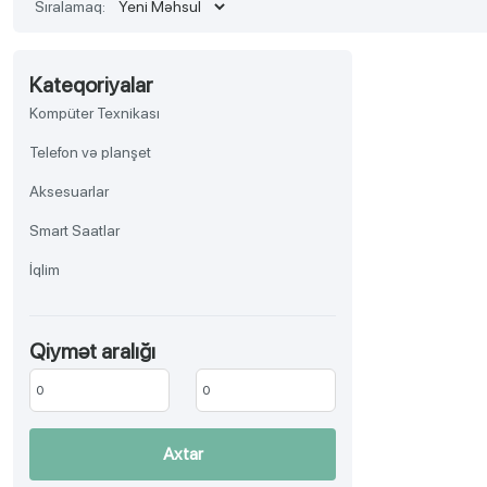
Sıralamaq:
Kateqoriyalar
Kompüter Texnikası
Telefon və planşet
Aksesuarlar
Smart Saatlar
İqlim
TV, Audio-video, Əyləncə
Qiymət aralığı
Aksesuar
Məişət texnikası
Gözəllik və sağlamlıq
Axtar
Ev əşyaları