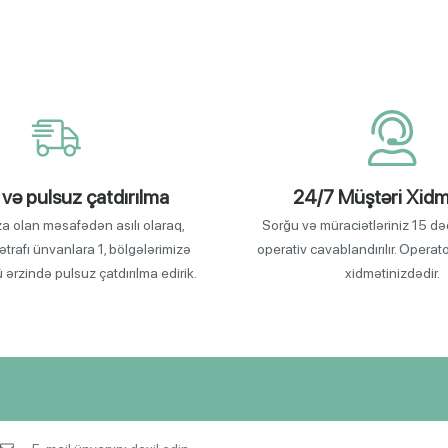
 və pulsuz çatdırılma
24/7 Müştəri Xidm
za olan məsafədən asılı olaraq,
Sorğu və müraciətləriniz 15 də
ətrafı ünvanlara 1, bölgələrimizə
operativ cavablandırılır. Operat
ü ərzində pulsuz çatdırılma edirik.
xidmətinizdədir.