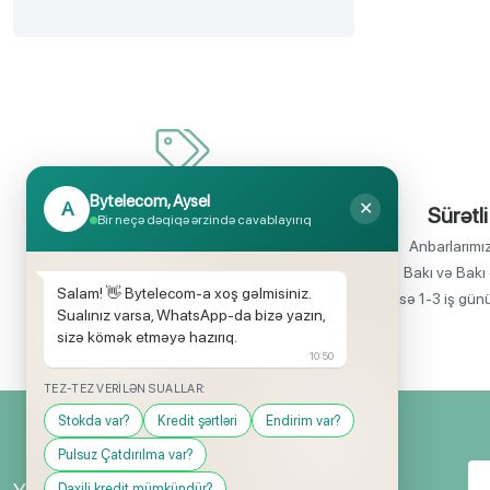
Bytelecom, Aysel
A
✕
İnanılmaz uyğun qiymətlər
Sürətli
Bir neçə dəqiqə ərzində cavablayırıq
Bir çox elektronika məhsullarının birbaşa
Anbarlarımı
idxalçısı olaraq satış qiymətlərinin aşağı
Bakı və Bakı 
Salam! 👋 Bytelecom-a xoş gəlmisiniz.
olmasını rahatlıqla təmin edə bilirik.
isə 1-3 iş gün
Sualınız varsa, WhatsApp-da bizə yazın,
sizə kömək etməyə hazırıq.
10:50
TEZ-TEZ VERILƏN SUALLAR:
Stokda var?
Kredit şərtləri
Endirim var?
Pulsuz Çatdırılma var?
Daxili kredit mümkündür?