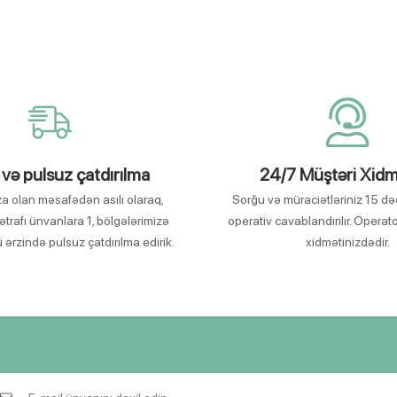
 və pulsuz çatdırılma
24/7 Müştəri Xidm
za olan məsafədən asılı olaraq,
Sorğu və müraciətləriniz 15 də
ətrafı ünvanlara 1, bölgələrimizə
operativ cavablandırılır. Operat
ü ərzində pulsuz çatdırılma edirik.
xidmətinizdədir.