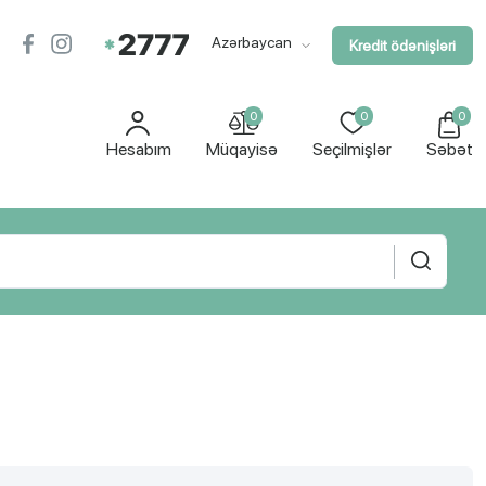
Azərbaycan
Kredit ödənişləri
0
0
0
Hesabım
Müqayisə
Seçilmişlər
Səbət