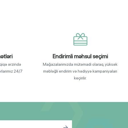
ətləri
Endirimli məhsul seçimi
qiqə ərzində
Mağazalarımızda mütəmadi olaraq, yüksək
orlarımız 24/7
məbləğli endirim və hədiyyə kampaniyaları
keçirilir.