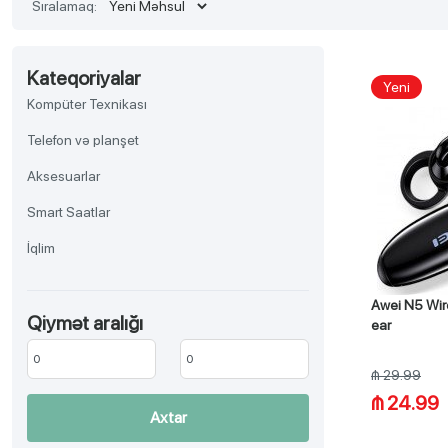
Sıralamaq:
Kateqoriyalar
Yeni
Kompüter Texnikası
Telefon və planşet
Aksesuarlar
Smart Saatlar
İqlim
TV, Audio-video, Əyləncə
Awei N5 Wir
Qiymət aralığı
Aksesuar
ear
Məişət texnikası
₼ 29.99
Gözəllik və sağlamlıq
₼ 24.99
Axtar
Ev əşyaları