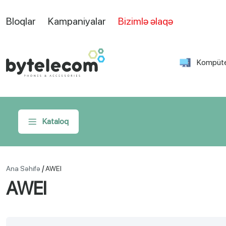
Bloqlar
Kampaniyalar
Bizimlə əlaqə
Kompüte
Kataloq
/
Ana Səhifə
AWEI
AWEI