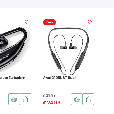
Yeni
eless Earbuds In-
Awei G10BL BT Sport
₼ 29.99
₼ 24.99