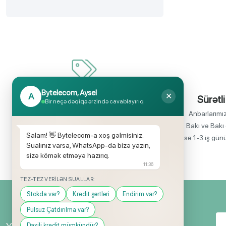
Bytelecom, Aysel
A
✕
İnanılmaz uyğun qiymətlər
Sürətli
Bir neçə dəqiqə ərzində cavablayırıq
Bir çox elektronika məhsullarının birbaşa
Anbarlarımı
idxalçısı olaraq satış qiymətlərinin aşağı
Bakı və Bakı 
Salam! 👋 Bytelecom-a xoş gəlmisiniz.
olmasını rahatlıqla təmin edə bilirik.
isə 1-3 iş gün
Sualınız varsa, WhatsApp-da bizə yazın,
sizə kömək etməyə hazırıq.
11:36
TEZ-TEZ VERILƏN SUALLAR:
Stokda var?
Kredit şərtləri
Endirim var?
Pulsuz Çatdırılma var?
Daxili kredit mümkündür?