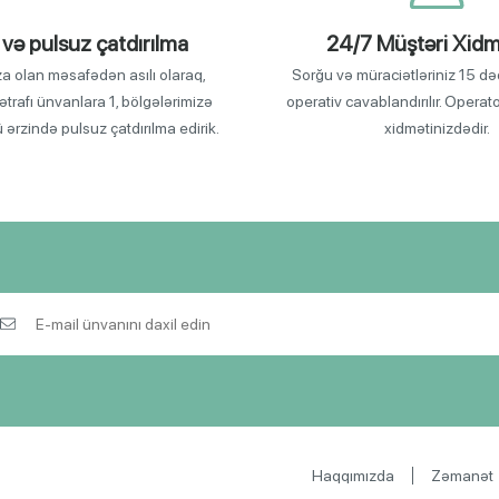
 və pulsuz çatdırılma
24/7 Müştəri Xidm
za olan məsafədən asılı olaraq,
Sorğu və müraciətləriniz 15 də
ətrafı ünvanlara 1, bölgələrimizə
operativ cavablandırılır. Operat
ü ərzində pulsuz çatdırılma edirik.
xidmətinizdədir.
Haqqımızda
Zəmanət