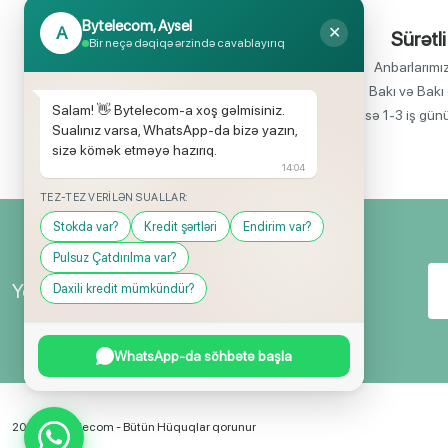
Bytelecom, Aysel
A
✕
İnanılmaz uyğun qiymətlər
Sürətli
Bir neçə dəqiqə ərzində cavablayırıq
Bir çox elektronika məhsullarının birbaşa
Anbarlarımı
idxalçısı olaraq satış qiymətlərinin aşağı
Bakı və Bakı 
Salam! 👋 Bytelecom-a xoş gəlmisiniz.
olmasını rahatlıqla təmin edə bilirik.
isə 1-3 iş gün
Sualınız varsa, WhatsApp-da bizə yazın,
sizə kömək etməyə hazırıq.
14:04
TEZ-TEZ VERILƏN SUALLAR:
Stokda var?
Kredit şərtləri
Endirim var?
Pulsuz Çatdırılma var?
Yeniliklərimizdən ilk siz xəbərdar olun!
Daxili kredit mümkündür?
WhatsApp-da söhbətə başla
2026 © ByTelecom - Bütün Hüquqlar qorunur