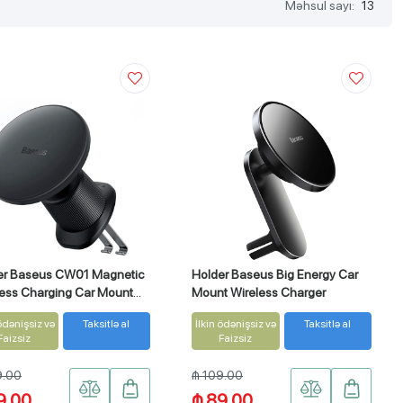
Məhsul sayı:
13
er Baseus CW01 Magnetic
Holder Baseus Big Energy Car
less Charging Car Mount
Mount Wireless Charger
 ödənişsiz və
Taksitlə al
İlkin ödənişsiz və
Taksitlə al
Faizsiz
Faizsiz
9.00
₼ 109.00
9.00
₼ 89.00