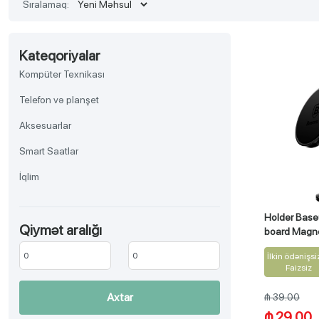
Sıralamaq:
Kateqoriyalar
Kompüter Texnikası
Telefon və planşet
Aksesuarlar
Smart Saatlar
İqlim
TV, Audio-video, Əyləncə
Holder Base
Qiymət aralığı
Aksesuar
board Magne
Məişət texnikası
İlkin ödənişsi
Faizsiz
Gözəllik və sağlamlıq
Axtar
₼ 39.00
Ev əşyaları
₼ 29.00