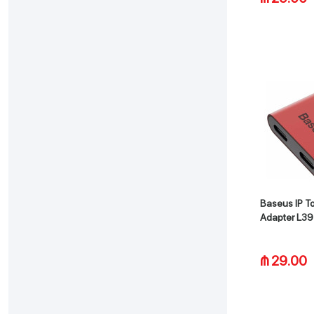
Baseus IP T
Adapter L39
₼ 29.00