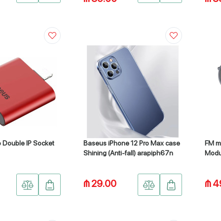
o Double IP Socket
Baseus iPhone 12 Pro Max case
FM m
Shining (Anti-fall) arapiph67n
Modu
(CCN
₼ 29.00
₼ 4