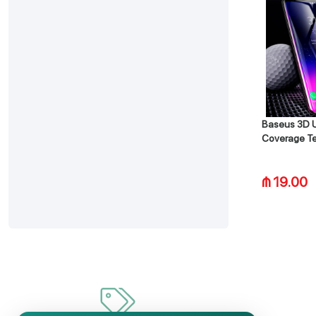
Baseus 3D Ul
Coverage Te
Galaxy S9/
₼ 19.00