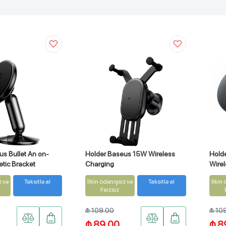
us Bullet An on-
Holder Baseus 15W Wireless
Hold
tic Bracket
Charging
Wire
15W
z və
Taksitlə al
İlkin ödənişsiz və
Taksitlə al
İlkin
Faizsiz
₼ 109.00
₼ 10
₼ 89.00
₼ 8