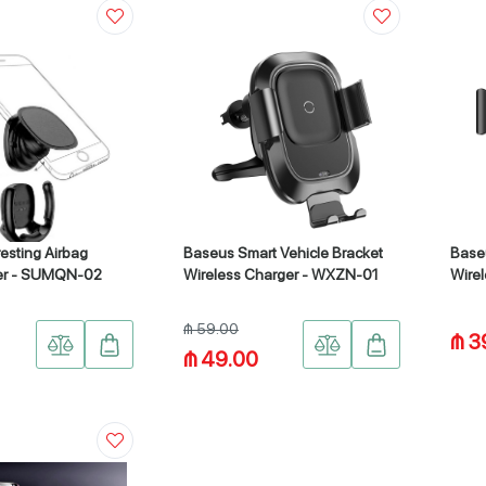
esting Airbag
Baseus Smart Vehicle Bracket
Base
er - SUMQN-02
Wireless Charger - WXZN-01
Wire
₼ 59.00
₼ 3
₼ 49.00