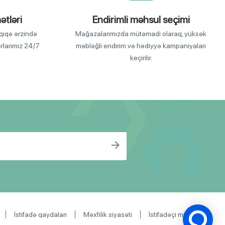
ətləri
Endirimli məhsul seçimi
qiqə ərzində
Mağazalarımızda mütəmadi olaraq, yüksək
orlarımız 24/7
məbləğli endirim və hədiyyə kampaniyaları
keçirilir.
İstifadə qaydaları
Məxfilik siyasəti
İstifadəçi müqaviləsi