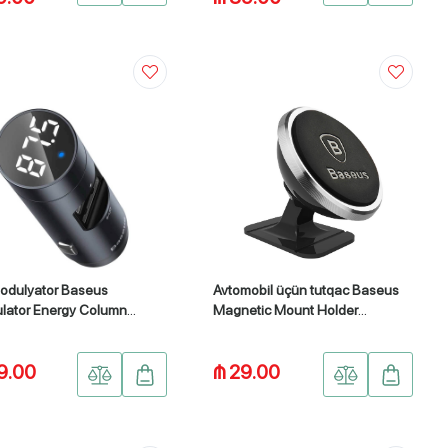
odulyator Baseus
Avtomobil üçün tutqac Baseus
lator Energy Column
Magnetic Mount Holder
LZ-0G)
(PB1453Z)
9.00
₼ 29.00