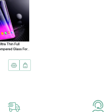
tra Thin Full
mpered Glass For
S9+