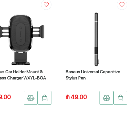
us Car Holder Mount &
Baseus Universal Capacitive
less Charger WXYL-BOA
Stylus Pen
9.00
₼ 49.00