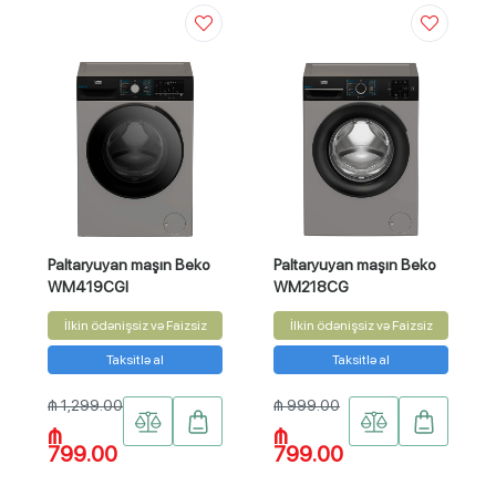
Paltaryuyan maşın Beko
Paltaryuyan maşın Beko
WM419CGI
WM218CG
İlkin ödənişsiz və Faizsiz
İlkin ödənişsiz və Faizsiz
Taksitlə al
Taksitlə al
₼ 1,299.00
₼ 999.00
₼
₼
799.00
799.00