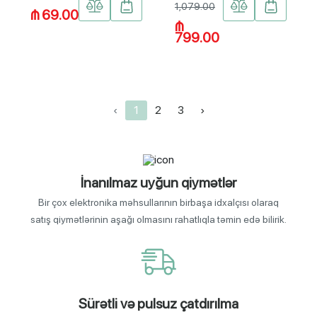
1,079.00
₼ 69.00
₼
799.00
‹
1
2
3
›
İnanılmaz uyğun qiymətlər
Bir çox elektronika məhsullarının birbaşa idxalçısı olaraq
satış qiymətlərinin aşağı olmasını rahatlıqla təmin edə bilirik.
Sürətli və pulsuz çatdırılma