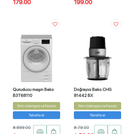
179.00
199.00
Quruducu maşın Beko
Doğrayıcı Beko CHG
B3T68110
81442 BX
İlkin ödənişsiz və Faizsiz
İlkin ödənişsiz və Faizsiz
Taksitlə al
Taksitlə al
₼ 899.00
₼ 79.00