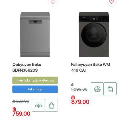
Qabyuyan Beko
Paltaryuyan Beko WM
BDFN35620S
419 CAI
İlkin ödənişsiz və Faizsiz
₼
1,099.00
Taksitlə al
₼
879.00
₼ 929.00
₼
759.00