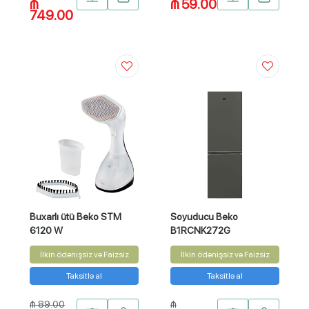
₼
₼ 59.00
749.00
Buxarlı ütü Beko STM
Soyuducu Beko
6120 W
B1RCNK272G
İlkin ödənişsiz və Faizsiz
İlkin ödənişsiz və Faizsiz
Taksitlə al
Taksitlə al
₼ 89.00
₼