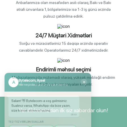
Anbarlarımıza olan məsafədən asılı olaraq, Bakı və Bakı
ətrafı ünvanlara 1, bölgələrimizə isə 1-3 iş günü ərzində
pulsuz çatdırılma edirik.
24/7 Müştəri Xidmətləri
Sorğu və müraciətləriniz 15 dəqiqə ərzində operativ
cavablandırılır. Operatorlarımız 24/7 xidmətinizdədir.
Bytelecom, Aysel
A
✕
Endirimli məhsul seçimi
Bir neçə dəqiqə ərzində cavablayırıq
Mağazalarımızda mütəmadi olaraq, yüksək məbləğli endirim
və hədiyyə kampaniyaları keçirilir.
Salam! 👋 Bytelecom-a xoş gəlmisiniz.
Sualınız varsa, WhatsApp-da bizə yazın,
sizə kömək etməyə hazırıq.
08:43
Yeniliklərimizdən ilk siz xəbərdar olun!
TEZ-TEZ VERILƏN SUALLAR:
Stokda var?
Kredit şərtləri
Endirim var?