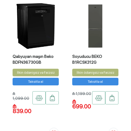
Qabyuyan maşın Beko
Soyuducu BEKO
BDFN36730GB
B1RCSK312G
İlkin ödənişsiz və Faizsiz
İlkin ödənişsiz və Faizsiz
Taksitlə al
Taksitlə al
₼
₼ 1,199.00
1,099.00
₼
₼
699.00
839.00