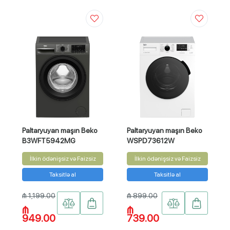
Paltaryuyan maşın Beko
Paltaryuyan maşın Beko
B3WFT5942MG
WSPD73612W
İlkin ödənişsiz və Faizsiz
İlkin ödənişsiz və Faizsiz
Taksitlə al
Taksitlə al
₼ 1,199.00
₼ 899.00
₼
₼
949.00
739.00