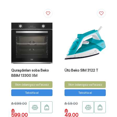
Quraşdırılan soba Beko
Ütü Beko SIM 3122 T
BBIM 13300 XM
İlkin ödənişsiz və Faizsiz
İlkin ödənişsiz və Faizsiz
Taksitlə al
Taksitlə al
₼ 699.00
₼ 59.00
₼
₼
599.00
49.00