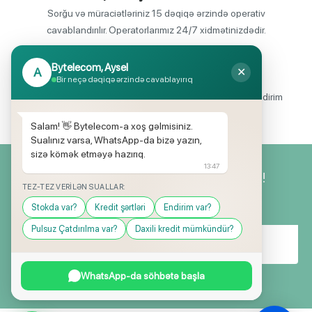
Sorğu və müraciətləriniz 15 dəqiqə ərzində operativ
cavablandırılır. Operatorlarımız 24/7 xidmətinizdədir.
Bytelecom, Aysel
A
✕
Endirimli məhsul seçimi
Bir neçə dəqiqə ərzində cavablayırıq
Mağazalarımızda mütəmadi olaraq, yüksək məbləğli endirim
və hədiyyə kampaniyaları keçirilir.
Salam! 👋 Bytelecom-a xoş gəlmisiniz.
Sualınız varsa, WhatsApp-da bizə yazın,
sizə kömək etməyə hazırıq.
13:47
Yeniliklərimizdən ilk siz xəbərdar olun!
TEZ-TEZ VERILƏN SUALLAR:
Stokda var?
Kredit şərtləri
Endirim var?
Pulsuz Çatdırılma var?
Daxili kredit mümkündür?
WhatsApp-da söhbətə başla