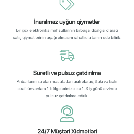
İnanılmaz uyğun qiymətlər
Bir çox elektronika məhsullarının birbaşa idxalçısı olaraq
satış qiymətlərinin aşağı olmasını rahatlıqla təmin edə bilirik.
Sürətli və pulsuz çatdırılma
Anbarlarımıza olan məsafədən asılı olaraq, Bakı və Bakı
ətrafı ünvanlara 1, bölgələrimizə isə 1-3 iş günü ərzində
pulsuz çatdırılma edirik.
24/7 Müştəri Xidmətləri