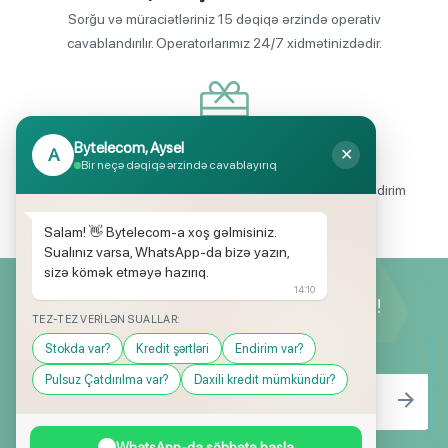
Sorğu və müraciətləriniz 15 dəqiqə ərzində operativ
cavablandırılır. Operatorlarımız 24/7 xidmətinizdədir.
Bytelecom, Aysel
A
✕
Endirimli məhsul seçimi
Bir neçə dəqiqə ərzində cavablayırıq
Mağazalarımızda mütəmadi olaraq, yüksək məbləğli endirim
və hədiyyə kampaniyaları keçirilir.
Salam! 👋 Bytelecom-a xoş gəlmisiniz.
Sualınız varsa, WhatsApp-da bizə yazın,
sizə kömək etməyə hazırıq.
14:10
Yeniliklərimizdən ilk siz xəbərdar olun!
TEZ-TEZ VERILƏN SUALLAR:
Stokda var?
Kredit şərtləri
Endirim var?
Pulsuz Çatdırılma var?
Daxili kredit mümkündür?
WhatsApp-da söhbətə başla