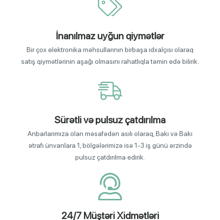
İnanılmaz uyğun qiymətlər
Bir çox elektronika məhsullarının birbaşa idxalçısı olaraq
satış qiymətlərinin aşağı olmasını rahatlıqla təmin edə bilirik.
Sürətli və pulsuz çatdırılma
Anbarlarımıza olan məsafədən asılı olaraq, Bakı və Bakı
ətrafı ünvanlara 1, bölgələrimizə isə 1-3 iş günü ərzində
pulsuz çatdırılma edirik.
24/7 Müştəri Xidmətləri