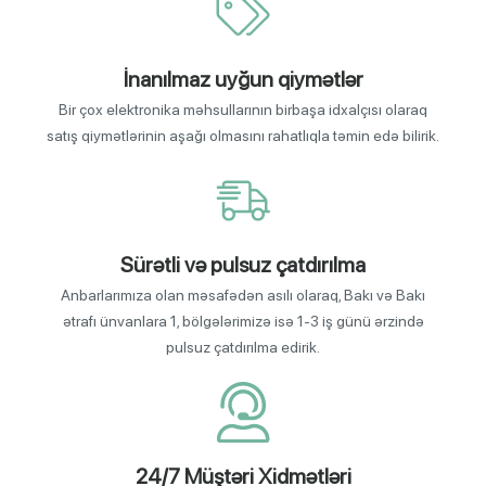
İnanılmaz uyğun qiymətlər
Bir çox elektronika məhsullarının birbaşa idxalçısı olaraq
satış qiymətlərinin aşağı olmasını rahatlıqla təmin edə bilirik.
Sürətli və pulsuz çatdırılma
Anbarlarımıza olan məsafədən asılı olaraq, Bakı və Bakı
ətrafı ünvanlara 1, bölgələrimizə isə 1-3 iş günü ərzində
pulsuz çatdırılma edirik.
24/7 Müştəri Xidmətləri