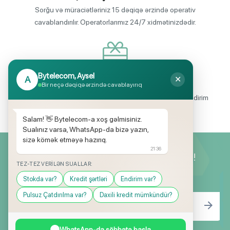
Sorğu və müraciətləriniz 15 dəqiqə ərzində operativ
cavablandırılır. Operatorlarımız 24/7 xidmətinizdədir.
Bytelecom, Aysel
A
✕
Endirimli məhsul seçimi
Bir neçə dəqiqə ərzində cavablayırıq
Mağazalarımızda mütəmadi olaraq, yüksək məbləğli endirim
və hədiyyə kampaniyaları keçirilir.
Salam! 👋 Bytelecom-a xoş gəlmisiniz.
Sualınız varsa, WhatsApp-da bizə yazın,
sizə kömək etməyə hazırıq.
21:36
Yeniliklərimizdən ilk siz xəbərdar olun!
TEZ-TEZ VERILƏN SUALLAR:
Stokda var?
Kredit şərtləri
Endirim var?
Pulsuz Çatdırılma var?
Daxili kredit mümkündür?
WhatsApp-da söhbətə başla