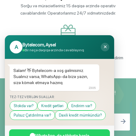
Sorğu və müraciətləriniz 15 dəqiqə ərzində operativ
cavablandırılır. Operatorlarımız 24/7 xidmətinizdədir.
Bytelecom, Aysel
A
✕
Endirimli məhsul seçimi
Bir neçə dəqiqə ərzində cavablayırıq
Mağazalarımızda mütəmadi olaraq, yüksək məbləğli endirim
və hədiyyə kampaniyaları keçirilir.
Salam! 👋 Bytelecom-a xoş gəlmisiniz.
Sualınız varsa, WhatsApp-da bizə yazın,
sizə kömək etməyə hazırıq.
23:05
Yeniliklərimizdən ilk siz xəbərdar olun!
TEZ-TEZ VERILƏN SUALLAR:
Stokda var?
Kredit şərtləri
Endirim var?
Pulsuz Çatdırılma var?
Daxili kredit mümkündür?
WhatsApp-da söhbətə başla