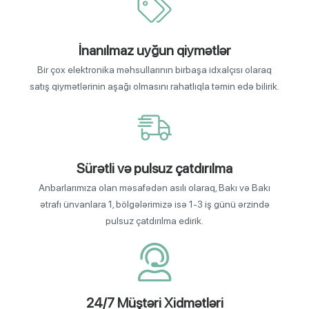
İnanılmaz uyğun qiymətlər
Bir çox elektronika məhsullarının birbaşa idxalçısı olaraq
satış qiymətlərinin aşağı olmasını rahatlıqla təmin edə bilirik.
Sürətli və pulsuz çatdırılma
Anbarlarımıza olan məsafədən asılı olaraq, Bakı və Bakı
ətrafı ünvanlara 1, bölgələrimizə isə 1-3 iş günü ərzində
pulsuz çatdırılma edirik.
24/7 Müştəri Xidmətləri