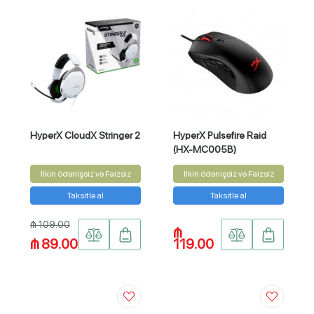
HyperX CloudX Stringer 2
HyperX Pulsefire Raid
(HX-MC005B)
İlkin ödənişsiz və Faizsiz
İlkin ödənişsiz və Faizsiz
Taksitlə al
Taksitlə al
₼ 109.00
₼
₼ 89.00
119.00