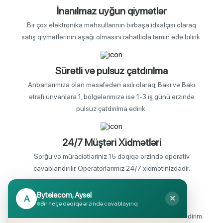
İnanılmaz uyğun qiymətlər
Bir çox elektronika məhsullarının birbaşa idxalçısı olaraq
satış qiymətlərinin aşağı olmasını rahatlıqla təmin edə bilirik.
Sürətli və pulsuz çatdırılma
Anbarlarımıza olan məsafədən asılı olaraq, Bakı və Bakı
ətrafı ünvanlara 1, bölgələrimizə isə 1-3 iş günü ərzində
pulsuz çatdırılma edirik.
24/7 Müştəri Xidmətləri
Sorğu və müraciətləriniz 15 dəqiqə ərzində operativ
cavablandırılır. Operatorlarımız 24/7 xidmətinizdədir.
Bytelecom, Aysel
A
✕
Endirimli məhsul seçimi
Bir neçə dəqiqə ərzində cavablayırıq
Mağazalarımızda mütəmadi olaraq, yüksək məbləğli endirim