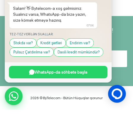
və hədiyyə kampaniyaları keçirilir.
Salam! 👋 Bytelecom-a xoş gəlmisiniz.
Sualınız varsa, WhatsApp-da bizə yazın,
sizə kömək etməyə hazırıq.
07:04
Yeniliklərimizdən ilk siz xəbərdar olun!
TEZ-TEZ VERILƏN SUALLAR:
Stokda var?
Kredit şərtləri
Endirim var?
Pulsuz Çatdırılma var?
Daxili kredit mümkündür?
WhatsApp-da söhbətə başla
2026 © ByTelecom - Bütün Hüquqlar qorunur