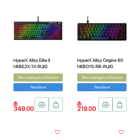
HyperX Alloy Elite II
HyperX Alloy Origins 60
HKBE2X-1X-RU/G
HKBO1S-RB-RU/G
İlkin ödənişsiz və Faizsiz
İlkin ödənişsiz və Faizsiz
Taksitlə al
Taksitlə al
₼
₼
349.00
219.00