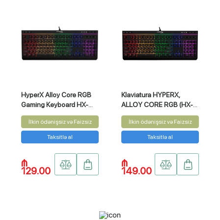
HyperX Alloy Core RGB
Klaviatura HYPERX,
Gaming Keyboard HX-
ALLOY CORE RGB (HX-
KB5ME2-RU
KB5ME2-RU-N)
İlkin ödənişsiz və Faizsiz
İlkin ödənişsiz və Faizsiz
Taksitlə al
Taksitlə al
₼
₼
129.00
149.00