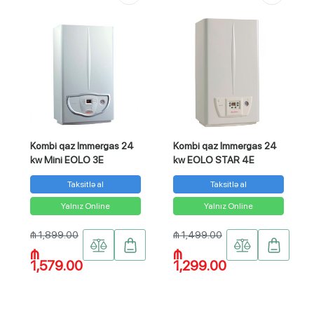
Kombi qaz Immergas 24
Kombi qaz Immergas 24
kw Mini EOLO 3E
kw EOLO STAR 4E
Taksitlə al
Taksitlə al
Yalnız Online
Yalnız Online
₼ 1,899.00
₼ 1,499.00
₼
₼
1,579.00
1,299.00