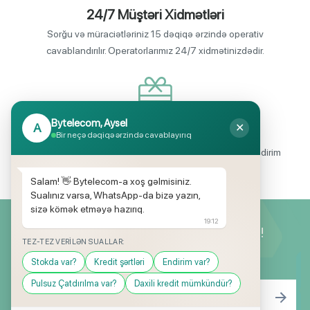
24/7 Müştəri Xidmətləri
Sorğu və müraciətləriniz 15 dəqiqə ərzində operativ
cavablandırılır. Operatorlarımız 24/7 xidmətinizdədir.
Bytelecom, Aysel
A
✕
Endirimli məhsul seçimi
Bir neçə dəqiqə ərzində cavablayırıq
Mağazalarımızda mütəmadi olaraq, yüksək məbləğli endirim
və hədiyyə kampaniyaları keçirilir.
Salam! 👋 Bytelecom-a xoş gəlmisiniz.
Sualınız varsa, WhatsApp-da bizə yazın,
sizə kömək etməyə hazırıq.
19:12
Yeniliklərimizdən ilk siz xəbərdar olun!
TEZ-TEZ VERILƏN SUALLAR:
Stokda var?
Kredit şərtləri
Endirim var?
Pulsuz Çatdırılma var?
Daxili kredit mümkündür?