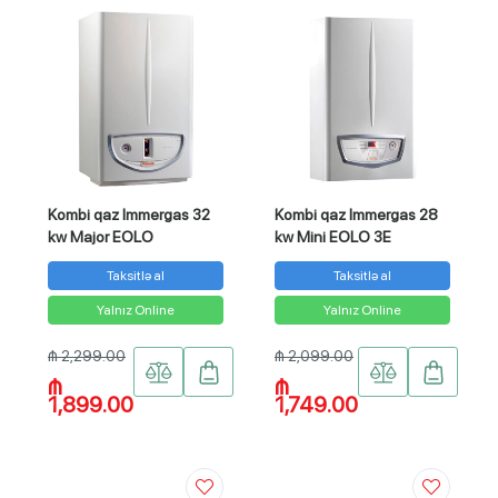
Kombi qaz Immergas 32
Kombi qaz Immergas 28
kw Major EOLO
kw Mini EOLO 3E
Taksitlə al
Taksitlə al
Yalnız Online
Yalnız Online
₼ 2,299.00
₼ 2,099.00
₼
₼
1,899.00
1,749.00