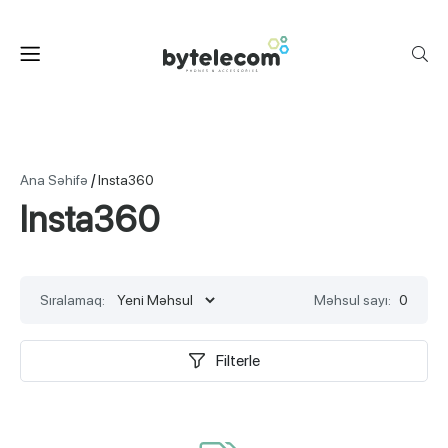
/
Ana Səhifə
Insta360
Insta360
Sıralamaq:
Məhsul sayı:
0
Filterle