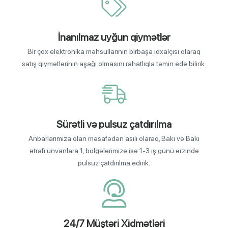
İnanılmaz uyğun qiymətlər
Bir çox elektronika məhsullarının birbaşa idxalçısı olaraq
satış qiymətlərinin aşağı olmasını rahatlıqla təmin edə bilirik.
Sürətli və pulsuz çatdırılma
Anbarlarımıza olan məsafədən asılı olaraq, Bakı və Bakı
ətrafı ünvanlara 1, bölgələrimizə isə 1-3 iş günü ərzində
pulsuz çatdırılma edirik.
24/7 Müştəri Xidmətləri