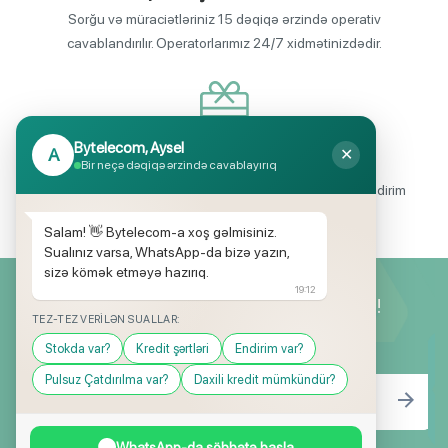
Sorğu və müraciətləriniz 15 dəqiqə ərzində operativ
cavablandırılır. Operatorlarımız 24/7 xidmətinizdədir.
Bytelecom, Aysel
A
✕
Endirimli məhsul seçimi
Bir neçə dəqiqə ərzində cavablayırıq
Mağazalarımızda mütəmadi olaraq, yüksək məbləğli endirim
və hədiyyə kampaniyaları keçirilir.
Salam! 👋 Bytelecom-a xoş gəlmisiniz.
Sualınız varsa, WhatsApp-da bizə yazın,
sizə kömək etməyə hazırıq.
19:12
Yeniliklərimizdən ilk siz xəbərdar olun!
TEZ-TEZ VERILƏN SUALLAR:
Stokda var?
Kredit şərtləri
Endirim var?
Pulsuz Çatdırılma var?
Daxili kredit mümkündür?
WhatsApp-da söhbətə başla