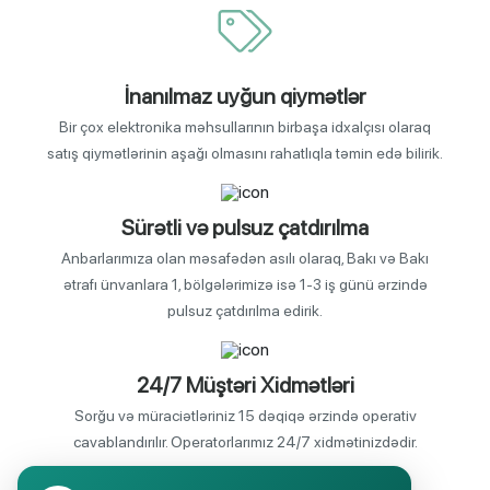
İnanılmaz uyğun qiymətlər
Bir çox elektronika məhsullarının birbaşa idxalçısı olaraq
satış qiymətlərinin aşağı olmasını rahatlıqla təmin edə bilirik.
Sürətli və pulsuz çatdırılma
Anbarlarımıza olan məsafədən asılı olaraq, Bakı və Bakı
ətrafı ünvanlara 1, bölgələrimizə isə 1-3 iş günü ərzində
pulsuz çatdırılma edirik.
24/7 Müştəri Xidmətləri
Sorğu və müraciətləriniz 15 dəqiqə ərzində operativ
cavablandırılır. Operatorlarımız 24/7 xidmətinizdədir.