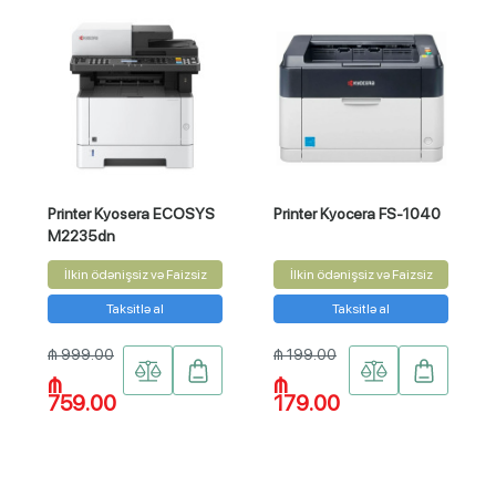
Printer Kyosera ECOSYS
Printer Kyocera FS-1040
M2235dn
İlkin ödənişsiz və Faizsiz
İlkin ödənişsiz və Faizsiz
Taksitlə al
Taksitlə al
₼ 999.00
₼ 199.00
₼
₼
759.00
179.00