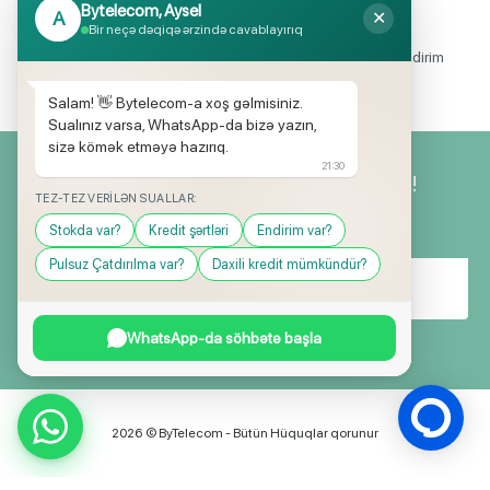
Bytelecom, Aysel
A
✕
Endirimli məhsul seçimi
Bir neçə dəqiqə ərzində cavablayırıq
Mağazalarımızda mütəmadi olaraq, yüksək məbləğli endirim
və hədiyyə kampaniyaları keçirilir.
Salam! 👋 Bytelecom-a xoş gəlmisiniz.
Sualınız varsa, WhatsApp-da bizə yazın,
sizə kömək etməyə hazırıq.
21:30
Yeniliklərimizdən ilk siz xəbərdar olun!
TEZ-TEZ VERILƏN SUALLAR:
Stokda var?
Kredit şərtləri
Endirim var?
Pulsuz Çatdırılma var?
Daxili kredit mümkündür?
WhatsApp-da söhbətə başla
2026 © ByTelecom - Bütün Hüquqlar qorunur