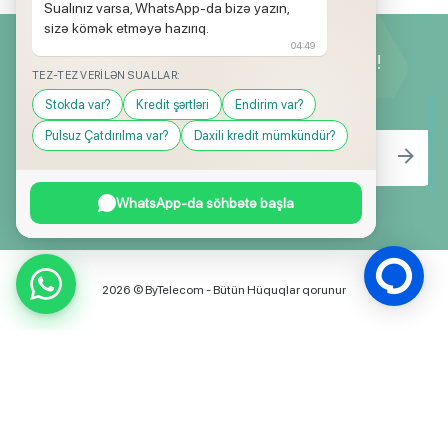
Sualınız varsa, WhatsApp-da bizə yazın,
sizə kömək etməyə hazırıq.
04:49
Yeniliklərimizdən ilk siz xəbərdar olun!
TEZ-TEZ VERILƏN SUALLAR:
Stokda var?
Kredit şərtləri
Endirim var?
Pulsuz Çatdırılma var?
Daxili kredit mümkündür?
WhatsApp-da söhbətə başla
2026 © ByTelecom - Bütün Hüquqlar qorunur