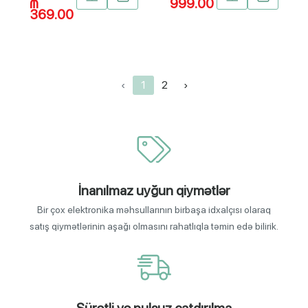
₼
999.00
369.00
‹
1
2
›
İnanılmaz uyğun qiymətlər
Bir çox elektronika məhsullarının birbaşa idxalçısı olaraq
satış qiymətlərinin aşağı olmasını rahatlıqla təmin edə bilirik.