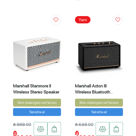
Yeni
Marshall Stanmore II
Marshall Acton III
Wireless Stereo Speaker
Wireless Bluetooth
Stereo Speaker
İlkin ödənişsiz və Faizsiz
İlkin ödənişsiz və Faizsiz
Taksitlə al
Taksitlə al
₼ 999.00
₼ 649.00
₼
₼