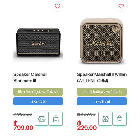
Speaker Marshall
Speaker Marshall II Willen
Stanmore III
(WILLENII-CRM)
(STANMOREIII-BK)
İlkin ödənişsiz və Faizsiz
İlkin ödənişsiz və Faizsiz
Taksitlə al
Taksitlə al
₼ 999.00
₼ 309.00
₼
₼
799.00
229.00