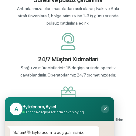
Sürətli və pulsuz çatdırılma
Anbarlarımıza olan məsafədən asılı olaraq, Bakı və Bakı
ətrafı ünvanlara 1, bölgələrimizə isə 1-3 iş günü ərzində
pulsuz çatdırılma edirik.
24/7 Müştəri Xidmətləri
Sorğu və müraciətləriniz 15 dəqiqə ərzində operativ
cavablandırılır. Operatorlarımız 24/7 xidmətinizdədir.
Bytelecom, Aysel
A
✕
Endirimli məhsul seçimi
Bir neçə dəqiqə ərzində cavablayırıq
Mağazalarımızda mütəmadi olaraq, yüksək məbləğli endirim
və hədiyyə kampaniyaları keçirilir.
Salam! 👋 Bytelecom-a xoş gəlmisiniz.