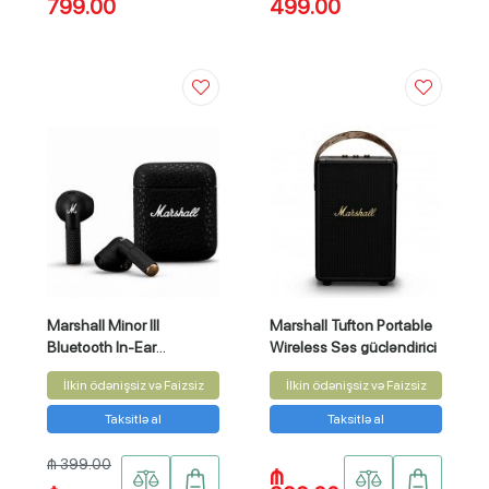
799.00
499.00
Marshall Minor III
Marshall Tufton Portable
Bluetooth In-Ear
Wireless Səs gücləndirici
Headphone
İlkin ödənişsiz və Faizsiz
İlkin ödənişsiz və Faizsiz
Taksitlə al
Taksitlə al
₼ 399.00
₼