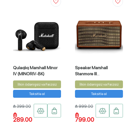
Qulaqlıq Marshall Minor
Speaker Marshall
IV (MINORIV-BK)
Stanmore III
(STANMOREIII-BR)
İlkin ödənişsiz və Faizsiz
İlkin ödənişsiz və Faizsiz
Taksitlə al
Taksitlə al
₼ 399.00
₼ 999.00
₼
₼
289.00
799.00