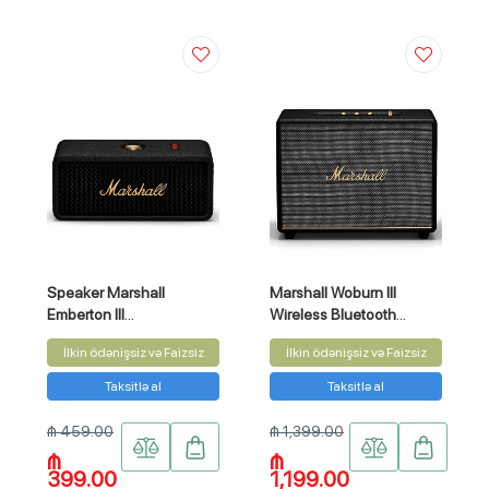
Speaker Marshall
Marshall Woburn III
Emberton III
Wireless Bluetooth
(EMBERTONIII-BLK-BRS)
Stereo Speaker
İlkin ödənişsiz və Faizsiz
İlkin ödənişsiz və Faizsiz
Taksitlə al
Taksitlə al
₼ 459.00
₼ 1,399.00
₼
₼
399.00
1,199.00