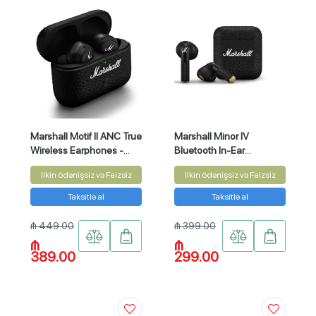
Marshall Motif II ANC True
Marshall Minor IV
Wireless Earphones -
Bluetooth In-Ear
Black
Headphone - Cream
İlkin ödənişsiz və Faizsiz
İlkin ödənişsiz və Faizsiz
{MINORIV-CRM}
Taksitlə al
Taksitlə al
₼ 449.00
₼ 399.00
₼
₼
389.00
299.00