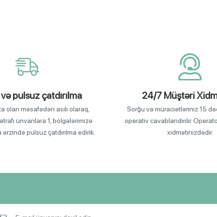
 və pulsuz çatdırılma
24/7 Müştəri Xidm
za olan məsafədən asılı olaraq,
Sorğu və müraciətləriniz 15 də
ətrafı ünvanlara 1, bölgələrimizə
operativ cavablandırılır. Operat
ü ərzində pulsuz çatdırılma edirik.
xidmətinizdədir.