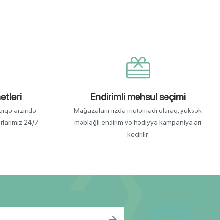
ətləri
Endirimli məhsul seçimi
qiqə ərzində
Mağazalarımızda mütəmadi olaraq, yüksək
orlarımız 24/7
məbləğli endirim və hədiyyə kampaniyaları
keçirilir.