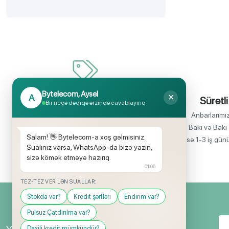
Bytelecom, Aysel
A
✕
İnanılmaz uyğun qiymətlər
Sürətli
Bir neçə dəqiqə ərzində cavablayırıq
Bir çox elektronika məhsullarının birbaşa
Anbarlarımı
idxalçısı olaraq satış qiymətlərinin aşağı
Bakı və Bakı 
Salam! 👋 Bytelecom-a xoş gəlmisiniz.
olmasını rahatlıqla təmin edə bilirik.
isə 1-3 iş gün
Sualınız varsa, WhatsApp-da bizə yazın,
sizə kömək etməyə hazırıq.
01:06
TEZ-TEZ VERILƏN SUALLAR:
Stokda var?
Kredit şərtləri
Endirim var?
Pulsuz Çatdırılma var?
Daxili kredit mümkündür?