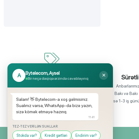
Bytelecom, Aysel
A
✕
İnanılmaz uyğun qiymətlər
Sürətli
Bir neçə dəqiqə ərzində cavablayırıq
Bir çox elektronika məhsullarının birbaşa
Anbarlarımı
idxalçısı olaraq satış qiymətlərinin aşağı
Bakı və Bakı 
Salam! 👋 Bytelecom-a xoş gəlmisiniz.
olmasını rahatlıqla təmin edə bilirik.
isə 1-3 iş gün
Sualınız varsa, WhatsApp-da bizə yazın,
sizə kömək etməyə hazırıq.
11:41
TEZ-TEZ VERILƏN SUALLAR:
Stokda var?
Kredit şərtləri
Endirim var?