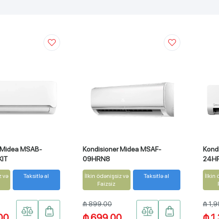
r Midea MSAB-
Kondisioner Midea MSAF-
Kondi
KIT
09HRN8
24HR
z və
Taksitlə al
İlkin ödənişsiz və
Taksitlə al
İlkin
Faizsiz
₼ 899.00
₼ 1,
00
₼ 699.00
₼ 1