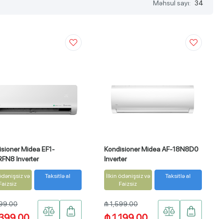
Məhsul sayı:
34
sioner Midea EF1-
Kondisioner Midea AF-18N8D0
FN8 Inverter
Inverter
 ödənişsiz və
Taksitlə al
İlkin ödənişsiz və
Taksitlə al
Faizsiz
Faizsiz
999.00
₼ 1,599.00
,399.00
₼ 1,199.00