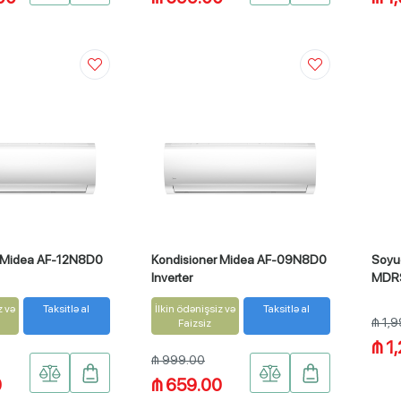
r Midea AF-12N8D0
Kondisioner Midea AF-09N8D0
Soyu
Inverter
MDR
z və
Taksitlə al
İlkin ödənişsiz və
Taksitlə al
₼ 1,
Faizsiz
₼ 1
₼ 999.00
0
₼ 659.00