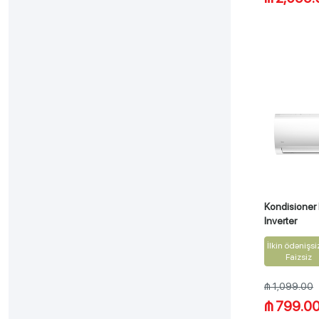
Kondisione
Inverter
İlkin ödənişsi
Faizsiz
₼ 1,099.00
₼ 799.0