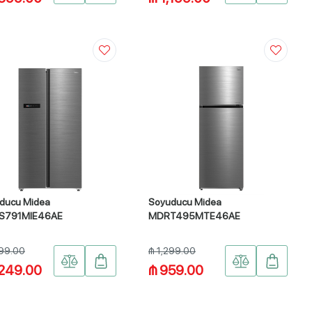
ducu Midea
Soyuducu Midea
S791MIE46AE
MDRT495MTE46AE
999.00
₼ 1,299.00
,249.00
₼ 959.00