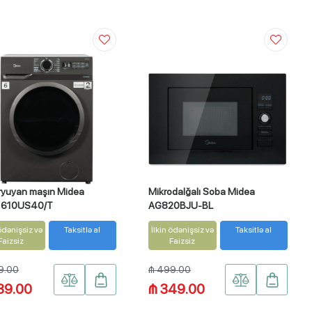
aryuyan maşın Midea
Mikrodalğalı Soba Midea
1610US40/T
AG820BJU-BL
 ödənişsiz və
Taksitlə al
İlkin ödənişsiz və
Taksitlə al
Faizsiz
Faizsiz
9.00
₼ 499.00
89.00
₼ 349.00