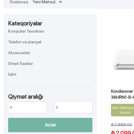
Sıralamaq:
Kateqoriyalar
Kompüter Texnikası
Telefon və planşet
Aksesuarlar
Smart Saatlar
İqlim
TV, Audio-video, Əyləncə
Kondisione
Qiymət aralığı
Aksesuar
36HRN1-B-
Məişət texnikası
İlkin ödənişsi
Faizsiz
Gözəllik və sağlamlıq
Axtar
₼ 2,899.00
Ev əşyaları
₼ 2,099.