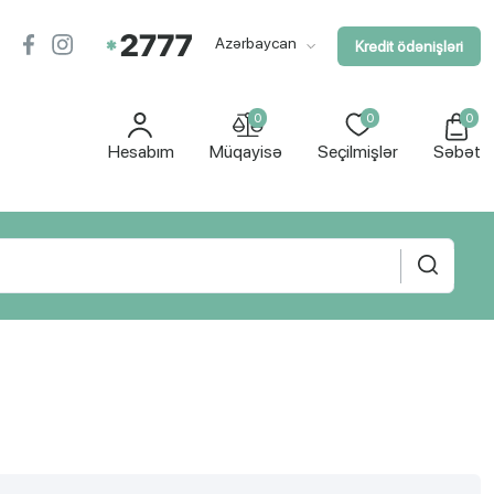
Azərbaycan
Kredit ödənişləri
0
0
0
Hesabım
Müqayisə
Seçilmişlər
Səbət