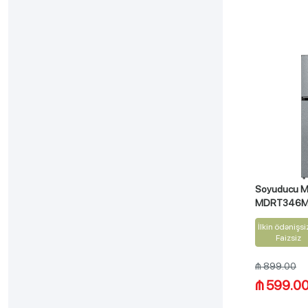
Soyuducu M
MDRT346M
İlkin ödənişsi
Faizsiz
₼ 899.00
₼ 599.0