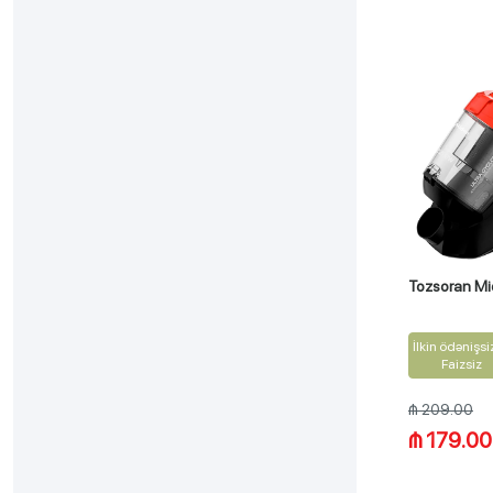
Tozsoran M
İlkin ödənişsi
Faizsiz
₼ 209.00
₼ 179.00