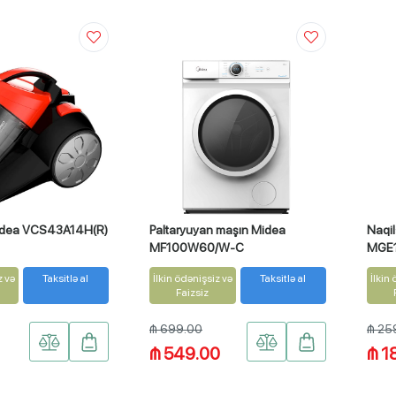
idea VCS43A14H(R)
Paltaryuyan maşın Midea
Naqil
MF100W60/W-C
MGE
z və
Taksitlə al
İlkin ödənişsiz və
Taksitlə al
İlkin
Faizsiz
₼ 699.00
₼ 25
₼ 549.00
₼ 1