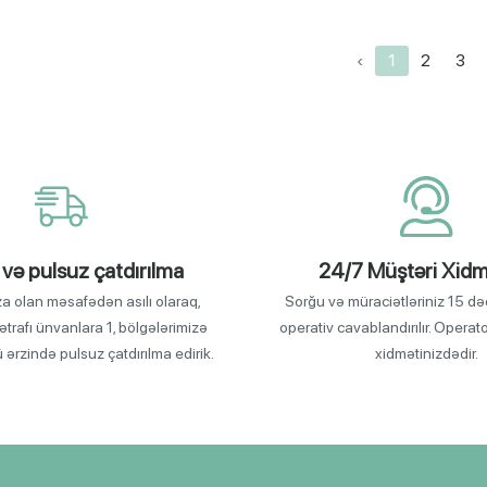
‹
1
2
3
 və pulsuz çatdırılma
24/7 Müştəri Xidm
za olan məsafədən asılı olaraq,
Sorğu və müraciətləriniz 15 də
ətrafı ünvanlara 1, bölgələrimizə
operativ cavablandırılır. Operat
ü ərzində pulsuz çatdırılma edirik.
xidmətinizdədir.