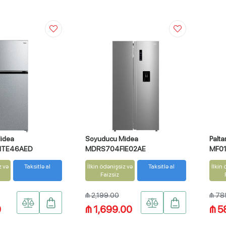
idea
Soyuducu Midea
Palt
TE46AED
MDRS704FIE02AE
MF0
z və
Taksitlə al
İlkin ödənişsiz və
Taksitlə al
İlkin
Faizsiz
₼ 2,199.00
₼ 78
0
₼ 1,699.00
₼ 5