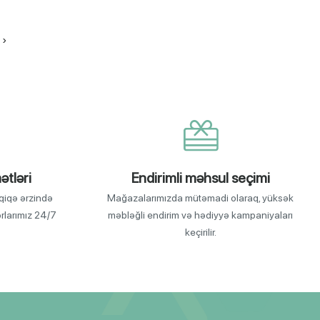
›
ətləri
Endirimli məhsul seçimi
qiqə ərzində
Mağazalarımızda mütəmadi olaraq, yüksək
orlarımız 24/7
məbləğli endirim və hədiyyə kampaniyaları
keçirilir.