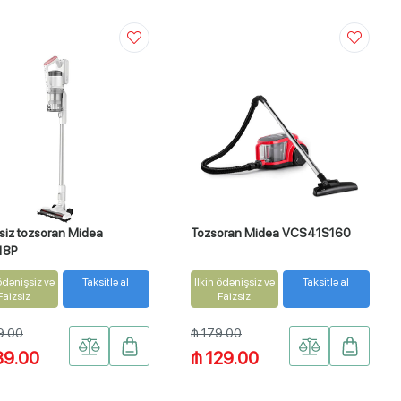
siz tozsoran Midea
Tozsoran Midea VCS41S160
18P
 ödənişsiz və
Taksitlə al
İlkin ödənişsiz və
Taksitlə al
Faizsiz
Faizsiz
9.00
₼ 179.00
89.00
₼ 129.00