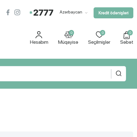
Azərbaycan
Kredit ödənişləri
0
0
0
Hesabım
Müqayisə
Seçilmişlər
Səbət