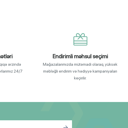
ətləri
Endirimli məhsul seçimi
qiqə ərzində
Mağazalarımızda mütəmadi olaraq, yüksək
orlarımız 24/7
məbləğli endirim və hədiyyə kampaniyaları
keçirilir.