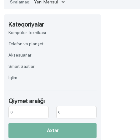
Sıralamaq:
Kateqoriyalar
Kompüter Texnikası
Telefon və planşet
Aksesuarlar
Smart Saatlar
İqlim
TV, Audio-video, Əyləncə
Qiymət aralığı
Aksesuar
Məişət texnikası
Gözəllik və sağlamlıq
Axtar
Ev əşyaları