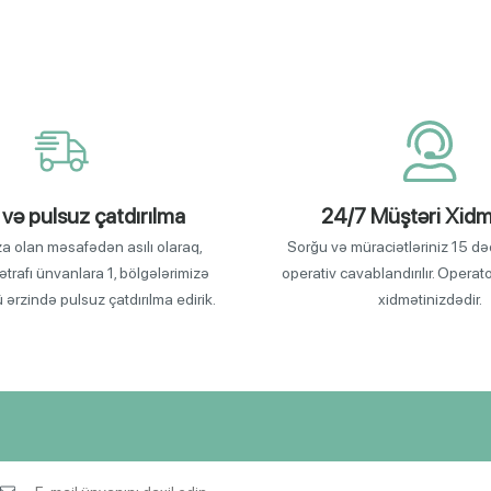
 və pulsuz çatdırılma
24/7 Müştəri Xidm
za olan məsafədən asılı olaraq,
Sorğu və müraciətləriniz 15 də
ətrafı ünvanlara 1, bölgələrimizə
operativ cavablandırılır. Operat
ü ərzində pulsuz çatdırılma edirik.
xidmətinizdədir.