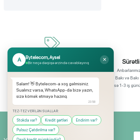
Bytelecom, Aysel
A
✕
İnanılmaz uyğun qiymətlər
Sürətli
Bir neçə dəqiqə ərzində cavablayırıq
Bir çox elektronika məhsullarının birbaşa
Anbarlarımı
idxalçısı olaraq satış qiymətlərinin aşağı
Bakı və Bakı 
Salam! 👋 Bytelecom-a xoş gəlmisiniz.
olmasını rahatlıqla təmin edə bilirik.
isə 1-3 iş gün
Sualınız varsa, WhatsApp-da bizə yazın,
sizə kömək etməyə hazırıq.
23:58
TEZ-TEZ VERILƏN SUALLAR:
Stokda var?
Kredit şərtləri
Endirim var?
Pulsuz Çatdırılma var?
Daxili kredit mümkündür?