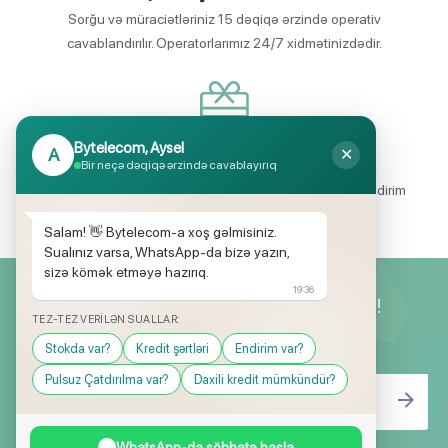
Sorğu və müraciətləriniz 15 dəqiqə ərzində operativ
cavablandırılır. Operatorlarımız 24/7 xidmətinizdədir.
Bytelecom, Aysel
A
✕
Endirimli məhsul seçimi
Bir neçə dəqiqə ərzində cavablayırıq
Mağazalarımızda mütəmadi olaraq, yüksək məbləğli endirim
və hədiyyə kampaniyaları keçirilir.
Salam! 👋 Bytelecom-a xoş gəlmisiniz.
Sualınız varsa, WhatsApp-da bizə yazın,
sizə kömək etməyə hazırıq.
19:36
Yeniliklərimizdən ilk siz xəbərdar olun!
TEZ-TEZ VERILƏN SUALLAR:
Stokda var?
Kredit şərtləri
Endirim var?
Pulsuz Çatdırılma var?
Daxili kredit mümkündür?
WhatsApp-da söhbətə başla