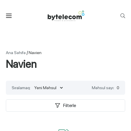
/
Ana Səhifə
Navien
Navien
Sıralamaq:
Məhsul sayı:
0
Filterle