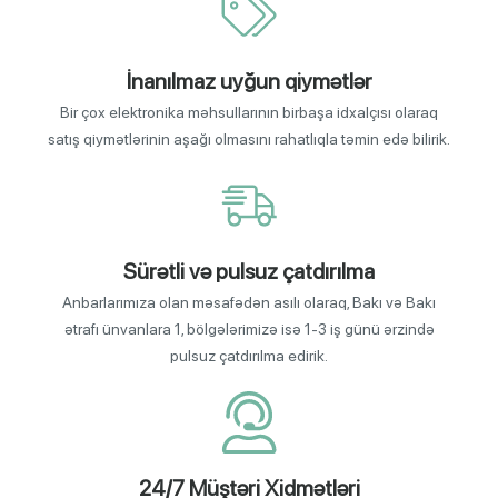
İnanılmaz uyğun qiymətlər
Bir çox elektronika məhsullarının birbaşa idxalçısı olaraq
satış qiymətlərinin aşağı olmasını rahatlıqla təmin edə bilirik.
Sürətli və pulsuz çatdırılma
Anbarlarımıza olan məsafədən asılı olaraq, Bakı və Bakı
ətrafı ünvanlara 1, bölgələrimizə isə 1-3 iş günü ərzində
pulsuz çatdırılma edirik.
24/7 Müştəri Xidmətləri