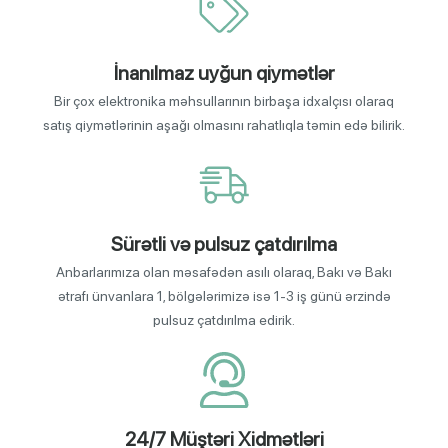
İnanılmaz uyğun qiymətlər
Bir çox elektronika məhsullarının birbaşa idxalçısı olaraq
satış qiymətlərinin aşağı olmasını rahatlıqla təmin edə bilirik.
Sürətli və pulsuz çatdırılma
Anbarlarımıza olan məsafədən asılı olaraq, Bakı və Bakı
ətrafı ünvanlara 1, bölgələrimizə isə 1-3 iş günü ərzində
pulsuz çatdırılma edirik.
24/7 Müştəri Xidmətləri