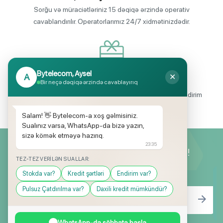
Sorğu və müraciətləriniz 15 dəqiqə ərzində operativ
cavablandırılır. Operatorlarımız 24/7 xidmətinizdədir.
Bytelecom, Aysel
A
✕
Endirimli məhsul seçimi
Bir neçə dəqiqə ərzində cavablayırıq
Mağazalarımızda mütəmadi olaraq, yüksək məbləğli endirim
və hədiyyə kampaniyaları keçirilir.
Salam! 👋 Bytelecom-a xoş gəlmisiniz.
Sualınız varsa, WhatsApp-da bizə yazın,
sizə kömək etməyə hazırıq.
23:35
Yeniliklərimizdən ilk siz xəbərdar olun!
TEZ-TEZ VERILƏN SUALLAR:
Stokda var?
Kredit şərtləri
Endirim var?
Pulsuz Çatdırılma var?
Daxili kredit mümkündür?
WhatsApp-da söhbətə başla