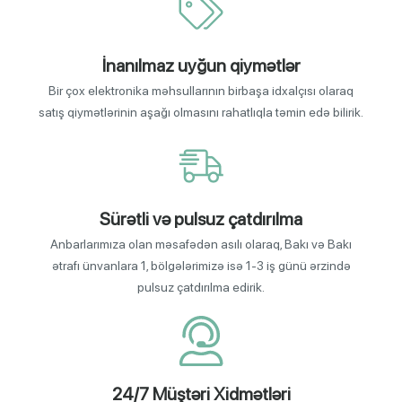
İnanılmaz uyğun qiymətlər
Bir çox elektronika məhsullarının birbaşa idxalçısı olaraq
satış qiymətlərinin aşağı olmasını rahatlıqla təmin edə bilirik.
Sürətli və pulsuz çatdırılma
Anbarlarımıza olan məsafədən asılı olaraq, Bakı və Bakı
ətrafı ünvanlara 1, bölgələrimizə isə 1-3 iş günü ərzində
pulsuz çatdırılma edirik.
24/7 Müştəri Xidmətləri