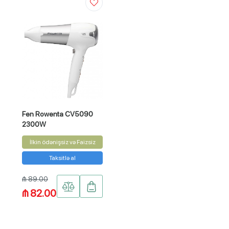
Fen Rowenta CV5090
2300W
İlkin ödənişsiz və Faizsiz
Taksitlə al
₼ 89.00
₼ 82.00