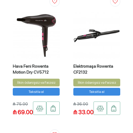
Hava Feni Rowenta
Elektromaşa Rowenta
Motion Dry CV5712
CF2132
İlkin ödənişsiz və Faizsiz
İlkin ödənişsiz və Faizsiz
Taksitlə al
Taksitlə al
₼ 75.00
₼ 36.00
₼ 69.00
₼ 33.00