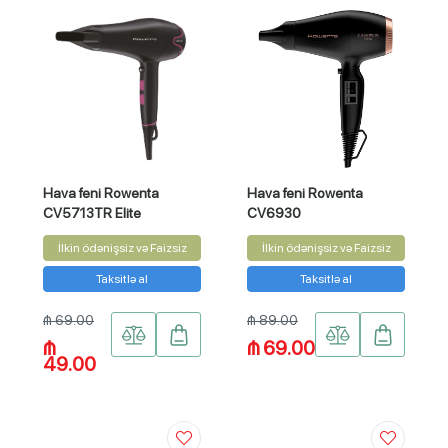
Hava feni Rowenta
Hava feni Rowenta
CV5713TR Elite
CV6930
İlkin ödənişsiz və Faizsiz
İlkin ödənişsiz və Faizsiz
Taksitlə al
Taksitlə al
₼ 69.00
₼ 89.00
₼
₼ 69.00
49.00