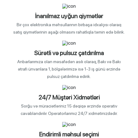
İnanılmaz uyğun qiymətlər
Bir çox elektronika məhsullarının birbaşa idxalçısı olaraq
satış qiymətlərinin aşağı olmasını rahatlıqla təmin edə bilirik.
Sürətli və pulsuz çatdırılma
Anbarlarımıza olan məsafədən asılı olaraq, Bakı və Bakı
ətrafı ünvanlara 1, bölgələrimizə isə 1-3 iş günü ərzində
pulsuz çatdırılma edirik.
24/7 Müştəri Xidmətləri
Sorğu və müraciətləriniz 15 dəqiqə ərzində operativ
cavablandırılır. Operatorlarımız 24/7 xidmətinizdədir.
Endirimli məhsul seçimi