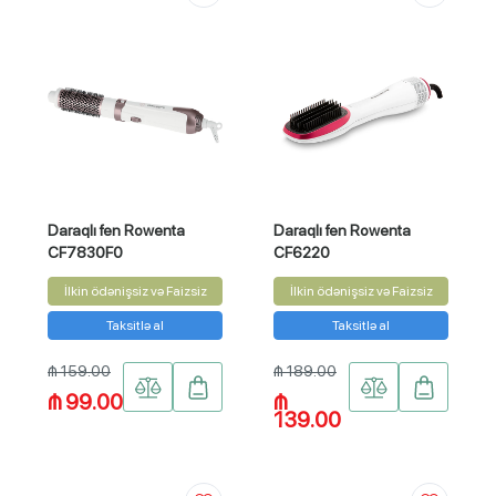
Daraqlı fen Rowenta
Daraqlı fen Rowenta
CF7830F0
CF6220
İlkin ödənişsiz və Faizsiz
İlkin ödənişsiz və Faizsiz
Taksitlə al
Taksitlə al
₼ 159.00
₼ 189.00
₼ 99.00
₼
139.00