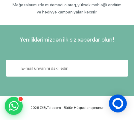
Mağazalarımızda mütəmadi olaraq, yüksək məbləğli endirim
və hədiyyə kampaniyaları keçirilir.
Yeniliklərimizdən ilk siz xəbərdar olun!
1
2026 © ByTelecom - Bütün Hüquqlar qorunur