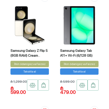
Samsung Galaxy Z Flip 5
Samsung Galaxy Tab
(8GB RAM) Cream
A11+ Wi-Fi (6/128 GB)
256GB
İlkin ödənişsiz və Faizsiz
İlkin ödənişsiz və Faizsiz
Taksitlə al
Taksitlə al
₼ 1,299.00
₼ 599.00
₼
₼
599.00
479.00