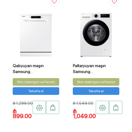
Qabyuyan maşın
Paltaryuyan maşın
Samsung
Samsung
DW60M5070FW/SG
WW90DG5U34AERE
İlkin ödənişsiz və Faizsiz
İlkin ödənişsiz və Faizsiz
Taksitlə al
Taksitlə al
₼ 1,299.00
₼ 1,549.00
₼
₼
899.00
1,049.00