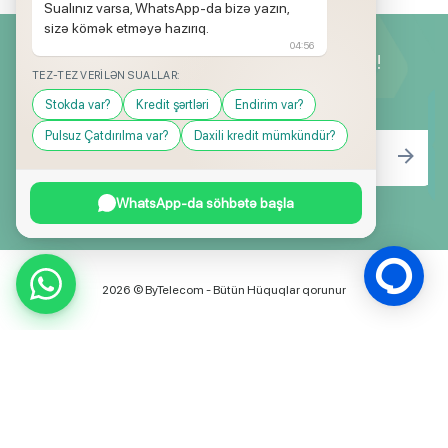
Sualınız varsa, WhatsApp-da bizə yazın,
sizə kömək etməyə hazırıq.
04:56
Yeniliklərimizdən ilk siz xəbərdar olun!
TEZ-TEZ VERILƏN SUALLAR:
Stokda var?
Kredit şərtləri
Endirim var?
Pulsuz Çatdırılma var?
Daxili kredit mümkündür?
WhatsApp-da söhbətə başla
2026 © ByTelecom - Bütün Hüquqlar qorunur