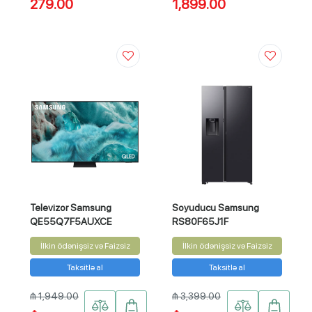
279.00
1,899.00
Televizor Samsung
Soyuducu Samsung
QE55Q7F5AUXCE
RS80F65J1F
İlkin ödənişsiz və Faizsiz
İlkin ödənişsiz və Faizsiz
Taksitlə al
Taksitlə al
₼ 1,949.00
₼ 3,399.00