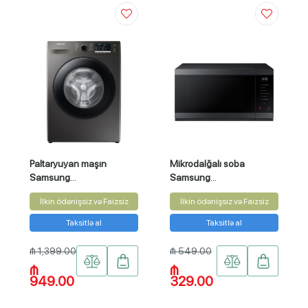
Paltaryuyan maşın
Mikrodalğalı soba
Samsung
Samsung
WW80TA046AX/GU
MG40DG5525AGSG
İlkin ödənişsiz və Faizsiz
İlkin ödənişsiz və Faizsiz
Taksitlə al
Taksitlə al
₼ 1,399.00
₼ 549.00
₼
₼
949.00
329.00