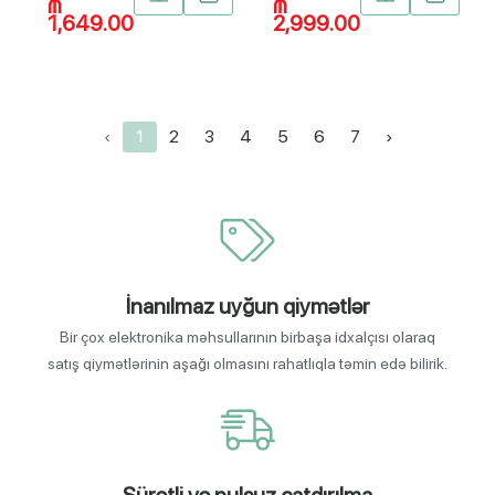
₼
₼
1,649.00
2,999.00
‹
1
2
3
4
5
6
7
›
İnanılmaz uyğun qiymətlər
Bir çox elektronika məhsullarının birbaşa idxalçısı olaraq
satış qiymətlərinin aşağı olmasını rahatlıqla təmin edə bilirik.