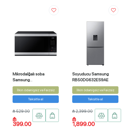
Mikrodalğalı soba
Soyuducu Samsung
Samsung
RB50DG632ES9AE
MG40DG5524ATSG
İlkin ödənişsiz və Faizsiz
İlkin ödənişsiz və Faizsiz
Taksitlə al
Taksitlə al
₼ 529.00
₼ 2,399.00
₼
₼
399.00
1,899.00