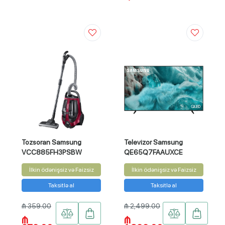
Tozsoran Samsung
Televizor Samsung
VCC885FH3PSBW
QE65Q7FAAUXCE
İlkin ödənişsiz və Faizsiz
İlkin ödənişsiz və Faizsiz
Taksitlə al
Taksitlə al
₼ 359.00
₼ 2,499.00
₼
₼