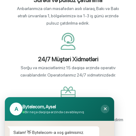
Sürətli və pulsuz çatdırılma
Anbarlarımıza olan məsafədən asılı olaraq, Bakı və Bakı
ətrafı ünvanlara 1, bölgələrimizə isə 1-3 iş günü ərzində
pulsuz çatdırılma edirik.
24/7 Müştəri Xidmətləri
Sorğu və müraciətləriniz 15 dəqiqə ərzində operativ
cavablandırılır. Operatorlarımız 24/7 xidmətinizdədir.
Bytelecom, Aysel
A
✕
Endirimli məhsul seçimi
Bir neçə dəqiqə ərzində cavablayırıq
Mağazalarımızda mütəmadi olaraq, yüksək məbləğli endirim
və hədiyyə kampaniyaları keçirilir.
Salam! 👋 Bytelecom-a xoş gəlmisiniz.